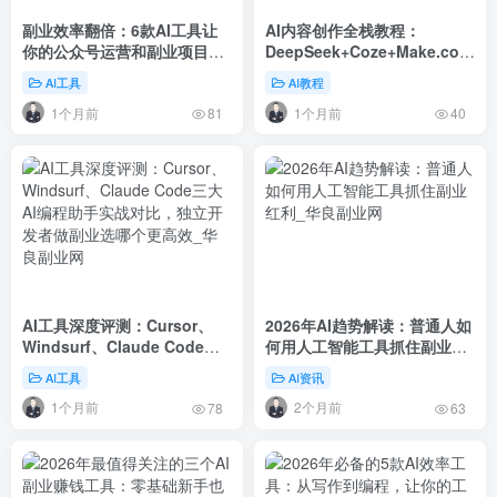
副业效率翻倍：6款AI工具让
AI内容创作全栈教程：
你的公众号运营和副业项目自
DeepSeek+Coze+Make.com
动化实战指南
搭建公众号自动化写作流水线
AI工具
AI教程
1个月前
1个月前
81
40
AI工具深度评测：Cursor、
2026年AI趋势解读：普通人如
Windsurf、Claude Code三
何用人工智能工具抓住副业红
大AI编程助手实战对比，独立
利
AI工具
AI资讯
开发者做副业选哪个更高效
1个月前
2个月前
78
63