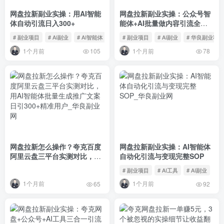
网盘拉新副业实操：用AI智能
网盘拉新副业实操：公众号智
体自动引流日入300+
能体+AI批量做内容引流全流
程
# 副业项目
# AI副业
# AI智能体
# 副业项目
# AI副业
# 华良副业项目
1个月前
1个月前
105
78
网盘拉新怎么操作？夸克百度
网盘拉新副业实操：AI智能体
阿里云盘三平台实测对比，用
自动化引流与变现完整SOP
AI智能体批量生成推广文案日
# 副业项目
# AI工具
# AI副业
引300+精准用户
1个月前
1个月前
65
92