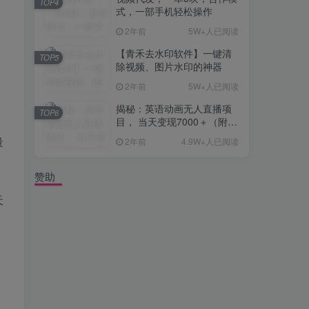
TOP4
式，一部手机轻松操作
2年前
5W+人已阅读
【青禾去水印软件】一键清
TOP5
除视频、图片水印的神器
2年前
5W+人已阅读
揭秘：英语动画无人直播项
TOP6
目， 当天变现7000＋（附详
细教程+资料）
量
2年前
4.9W+人已阅读
赞助
天