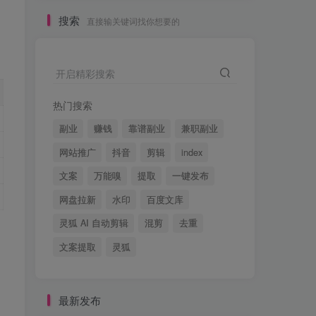
搜索
直接输关键词找你想要的
开启精彩搜索
热门搜索
副业
赚钱
靠谱副业
兼职副业
网站推广
抖音
剪辑
index
文案
万能嗅
提取
一键发布
网盘拉新
水印
百度文库
灵狐 AI 自动剪辑
混剪
去重
文案提取
灵狐
最新发布