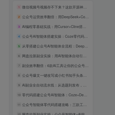
微信视频号视频存不下来？这款开源神器一键下载，批量+解密+去重全免费
1
公众号运营效率翻倍：用DeepSeek+Coze搭建AI客服智能体，粉丝互动率提升300%
2
AI编程零基础实战：用Cursor+Cline搭建公众号内容自动采集发布系统，全流程可复现
3
公众号AI智能体搭建实操：Coze零代码接入，自动回复用户咨询效率提升3倍
4
从零搭建公众号AI智能体全流程：DeepSeek+Coze+飞书自动化副业实战指南
5
网盘拉新副业实操：用AI智能体自动引流日入300+
6
副业效率翻倍：6款AI工具让你的公众号运营和副业项目自动化实战指南
7
公众号爆文一键改写成小红书知乎头条：AI智能体跨平台分发实操教程
8
AI副业全自动流水线：从选题到发布，一个人管三个公众号的矩阵赚钱实操
9
零代码搭建公众号AI智能体：Coze+DeepSeek接微信客服与自动回复教程
10
公众号智能体零代码搭建攻略：三款工具让你的号24小时自动变现
11
网盘拉新副业实操：公众号智能体+AI批量做内容引流全流程
12