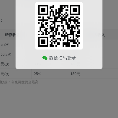
：
转存收益
会员分成
月均单人收入
2元/次
35%
340元
15元/次
30%
210元
微信扫码登录
2元/次
30%
180元
1元/次
25%
150元
测数据：夸克网盘佣金最高