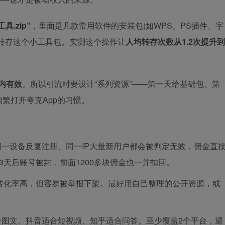
.zip”
，里面是几款常用软件的安装包(如WPS、PS插件、字
转存这个小工具包。实测这个操作让
人均转存次数从1.2次提升到
内有效
。所以引流时要设计“系列资源”——第一天给基础包、第
繁打开夸克App的习惯。
一设备反复注册、同一IP大量新用户都会被判定无效，佣金直
3天后账号被封，前面1200多块佣金也一并扣回。
转化率高，但容易被举报下架。最好用自己整理的公开资源，或
合图文、抖音适合短视频、知乎适合问答。至少覆盖2个平台，避