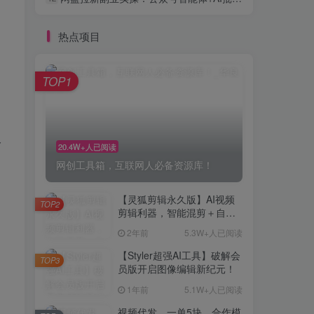
热点项目
TOP1
分
20.4W+人已阅读
网创工具箱，互联网人必备资源库！
【灵狐剪辑永久版】AI视频
TOP2
剪辑利器，智能混剪＋自动
去重，小白可操作（附教程
2年前
5.3W+人已阅读
＋安装包）
【Styler超强AI工具】破解会
TOP3
员版开启图像编辑新纪元！
1年前
5.1W+人已阅读
视频代发，一单5块，合作模