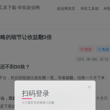
副业网首页
华良工具箱
AI
忽略的细节让收益翻3倍
关注
私信
0
165
12
还不到30块？
平台，然后把链接往朋友圈一甩，等着躺赚。结果一个月下来，
。
扫码登录
平台，而是你能不能把一个平台的玩法吃透。
我们团队上个月只
使用
其它方式登录
或
注册
就是下面这几个被大多数人忽略的操作细节。