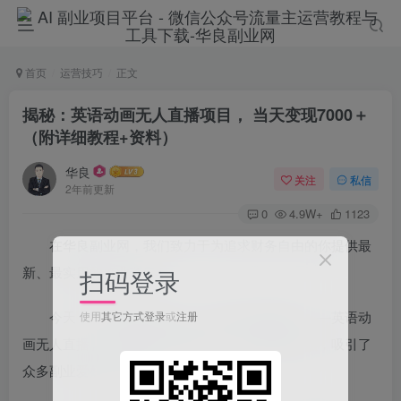
首页
运营技巧
正文
揭秘：英语动画无人直播项目， 当天变现7000＋
（附详细教程+资料）
华良
关注
私信
2年前更新
0
4.9W+
1123
在华良副业网，我们致力于为追求财务自由的你提供最
新、最实用的副业项目。
扫码登录
今天，我们要探讨的是一个新兴的变现模式——英语动
使用
其它方式登录
或
注册
画无人直播。这个项目以其低成本、高效率的特点，吸引了
众多副业爱好者的目光。