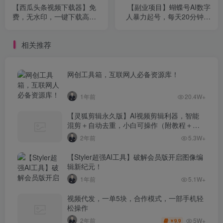
【西瓜头条视频下载器】免
【副业项目】蝴蝶号AI数字
费，无水印，一键下载高清
人暴力起号，每天20分钟，
视频
流量火爆，日入破W
相关推荐
网创工具箱，互联网人必备资源库！
1年前
20.4W+
【灵狐剪辑永久版】AI视频剪辑利器，智能
混剪＋自动去重，小白可操作（附教程＋安
装包）
2年前
5.3W+
【Styler超强AI工具】破解会员版开启图像编
辑新纪元！
1年前
5.1W+
视频代发，一单5块，合作模式，一部手机轻
松操作
5W+
2年前
9.9
￥