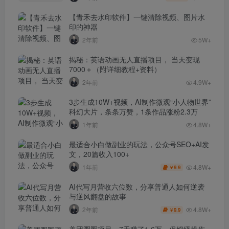
【青禾去水印软件】一键清除视频、图片水
印的神器
2年前
5W+
揭秘：英语动画无人直播项目， 当天变现
7000＋（附详细教程+资料）
2年前
4.9W+
3步生成10W+视频，AI制作微观“小人物世界”
科幻大片，条条万赞，1条作品涨粉2.3万
1年前
4.8W+
最适合小白做副业的玩法，公众号SEO+AI发
文，20篇收入100+
4.8W+
1年前
9.9
￥
AI代写月营收六位数，分享普通人如何逆袭
与逆风翻盘的故事
4.8W+
2年前
9.9
￥