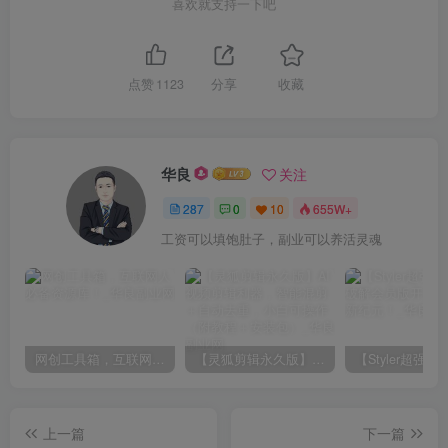
喜欢就支持一下吧
点赞
1123
分享
收藏
华良
关注
287
0
10
655W+
工资可以填饱肚子，副业可以养活灵魂
网创工具箱，互联网人必备资源库！
【灵狐剪辑永久版】AI视频剪辑利器，智能混剪＋自动去重，小白可操作（附教程＋安装包）
上一篇
下一篇