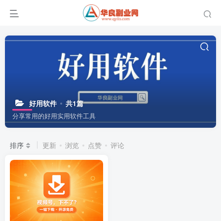
好用软件
共1篇
分享常用的好用实用软件工具
排序
更新
浏览
点赞
评论