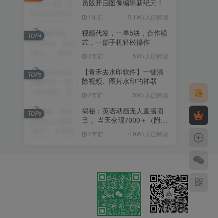
员版开启图像编辑新纪元！
1年前
5.1W+人已阅读
视频代发，一单5块，合作模
TOP4
式，一部手机轻松操作
2年前
5W+人已阅读
【青禾去水印软件】一键清
TOP5
除视频、图片水印的神器
2年前
5W+人已阅读
揭秘：英语动画无人直播项
TOP6
目， 当天变现7000＋（附详
细教程+资料）
2年前
4.9W+人已阅读