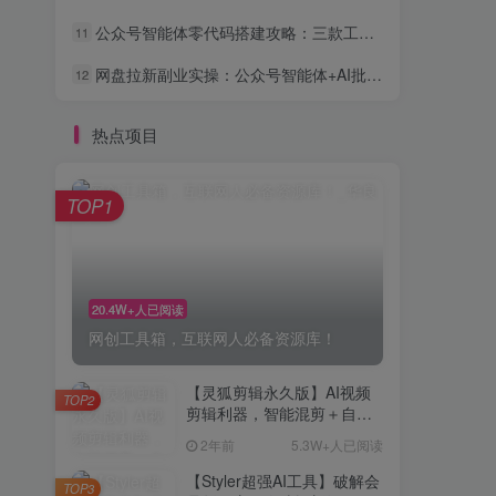
公众号智能体零代码搭建攻略：三款工具让你的号24小时自动变现
11
网盘拉新副业实操：公众号智能体+AI批量做内容引流全流程
12
热点项目
TOP1
20.4W+人已阅读
网创工具箱，互联网人必备资源库！
【灵狐剪辑永久版】AI视频
TOP2
剪辑利器，智能混剪＋自动
去重，小白可操作（附教程
2年前
5.3W+人已阅读
＋安装包）
【Styler超强AI工具】破解会
TOP3