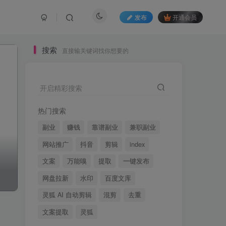
发布
开通会员
搜索
直接输关键词找你想要的
开启精彩搜索
热门搜索
副业
赚钱
靠谱副业
兼职副业
网站推广
抖音
剪辑
index
文案
万能嗅
提取
一键发布
网盘拉新
水印
百度文库
灵狐 AI 自动剪辑
混剪
去重
文案提取
灵狐