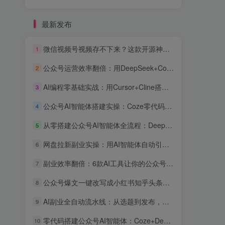
最新发布
微信视频号视频存不下来？这款开源神器一键下载，批量+解密+去重全免费
1
公众号运营效率翻倍：用DeepSeek+Coze搭建AI客服智能体，粉丝互动率提升300%
2
AI编程零基础实战：用Cursor+Cline搭建公众号内容自动采集发布系统，全流程可复现
3
公众号AI智能体搭建实操：Coze零代码接入，自动回复用户咨询效率提升3倍
4
从零搭建公众号AI智能体全流程：DeepSeek+Coze+飞书自动化副业实战指南
5
网盘拉新副业实操：用AI智能体自动引流日入300+
6
副业效率翻倍：6款AI工具让你的公众号运营和副业项目自动化实战指南
7
公众号爆文一键改写成小红书知乎头条：AI智能体跨平台分发实操教程
8
AI副业全自动流水线：从选题到发布，一个人管三个公众号的矩阵赚钱实操
9
零代码搭建公众号AI智能体：Coze+DeepSeek接微信客服与自动回复教程
10