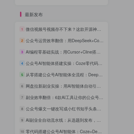
最新发布
微信视频号视频存不下来？这款开源神器一键下载，批量+解密+去重全免费
1
公众号运营效率翻倍：用DeepSeek+Coze搭建AI客服智能体，粉丝互动率提升300%
2
AI编程零基础实战：用Cursor+Cline搭建公众号内容自动采集发布系统，全流程可复现
3
公众号AI智能体搭建实操：Coze零代码接入，自动回复用户咨询效率提升3倍
4
从零搭建公众号AI智能体全流程：DeepSeek+Coze+飞书自动化副业实战指南
5
网盘拉新副业实操：用AI智能体自动引流日入300+
6
副业效率翻倍：6款AI工具让你的公众号运营和副业项目自动化实战指南
7
公众号爆文一键改写成小红书知乎头条：AI智能体跨平台分发实操教程
8
AI副业全自动流水线：从选题到发布，一个人管三个公众号的矩阵赚钱实操
9
零代码搭建公众号AI智能体：Coze+DeepSeek接微信客服与自动回复教程
10