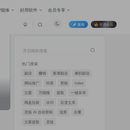
智能体
好用软件
会员专享
发布
开通会员
搜索
直接输关键词找你想要的
开启精彩搜索
热门搜索
副业
赚钱
靠谱副业
兼职副业
网站推广
抖音
剪辑
index
文案
万能嗅
提取
一键发布
网盘拉新
水印
百度文库
灵狐 AI 自动剪辑
混剪
去重
文案提取
灵狐