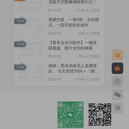
员版开启图像编辑新纪元！
1年前
5.1W+人已阅读
视频代发，一单5块，合作模
TOP4
式，一部手机轻松操作
2年前
5W+人已阅读
【青禾去水印软件】一键清
TOP5
除视频、图片水印的神器
2年前
5W+人已阅读
揭秘：英语动画无人直播项
TOP6
目， 当天变现7000＋（附详
细教程+资料）
2年前
4.9W+人已阅读