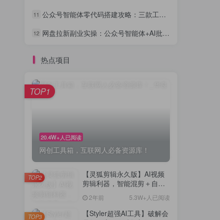
公众号智能体零代码搭建攻略：三款工具让你的号24小时自动变现
11
网盘拉新副业实操：公众号智能体+AI批量做内容引流全流程
12
热点项目
TOP1
20.4W+人已阅读
网创工具箱，互联网人必备资源库！
【灵狐剪辑永久版】AI视频
TOP2
剪辑利器，智能混剪＋自动
去重，小白可操作（附教程
2年前
5.3W+人已阅读
＋安装包）
【Styler超强AI工具】破解会
TOP3