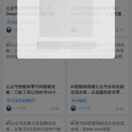
公众号运营效率翻倍：用
公众号AI智能体搭建实操：
DeepSeek+Coze搭建AI客服
Coze零代码接入，自动回复用
智能体，粉丝互动率提升
户咨询效率提升3倍
公众号运营技巧
公众号运营技巧
300%
15天前
1个月前
49
76
微信扫码登录
公众号智能体零代码搭建攻
AI智能体搭建公众号自动化副
略：三款工具让你的号24小时
业流水线：从选题到发布零人
自动变现
工实战全流程
公众号运营技巧
AI副业
1个月前
1个月前
98
82