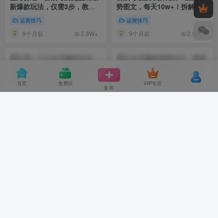
新爆款玩法，仅需3步，教你
势图文，每天10w+！拆解详细
复刻同款文章！
操作流程
运营技巧
运营技巧
9个月前
9个月前
2.3W+
2.5W+
首页
免费区
VIP专区
发布
分享一个公众号爆款玩法，每
公众号趣味漫画玩法，篇篇
篇都是10万+，拆解详细操作
10W+，教你用智能体一键克
流程
隆爆款文章！
运营技巧
运营技巧
9个月前
9个月前
3.2W+
2.1W+