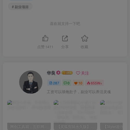
# 副业项目
喜欢就支持一下吧
点赞
1411
分享
收藏
华良
关注
287
0
10
655W+
工资可以填饱肚子，副业可以养活灵魂
网创工具箱，互联网人必备资源库！
【灵狐剪辑永久版】AI视频剪辑利器，智能混剪＋自动去重，小白可操作（附教程＋安装包）