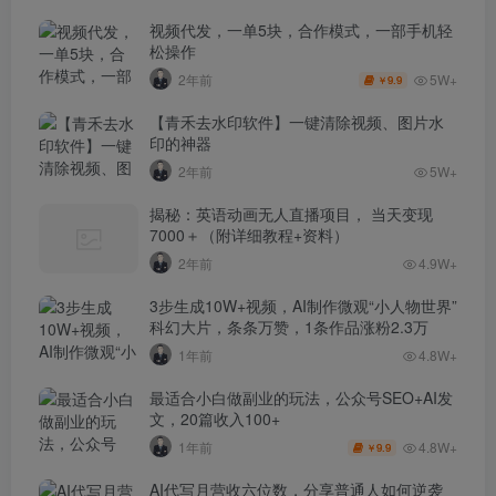
视频代发，一单5块，合作模式，一部手机轻
松操作
5W+
2年前
9.9
￥
【青禾去水印软件】一键清除视频、图片水
印的神器
2年前
5W+
揭秘：英语动画无人直播项目， 当天变现
7000＋（附详细教程+资料）
2年前
4.9W+
3步生成10W+视频，AI制作微观“小人物世界”
科幻大片，条条万赞，1条作品涨粉2.3万
1年前
4.8W+
最适合小白做副业的玩法，公众号SEO+AI发
文，20篇收入100+
4.8W+
1年前
9.9
￥
AI代写月营收六位数，分享普通人如何逆袭