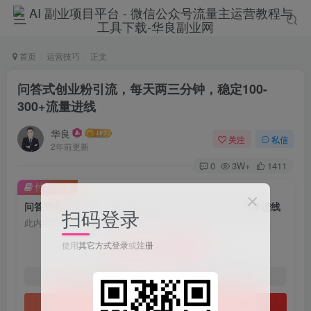
首页
运营技巧
正文
问答式创业粉引流，每天两三分钟，稳定100-
300+流量进线
华良
关注
私信
2年前更新
0
3W+
1411
付费阅读
问答式创业粉引流，每天两三分钟，稳定100-300+流量进线
扫码登录
此内容为付费阅读，请付费后查看
9.9
使用
其它方式登录
或
注册
限时特惠
198
￥
￥
免费
免费
1年会员
2年会员
立即购买