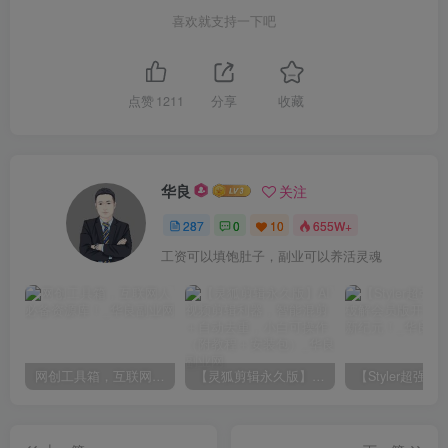
喜欢就支持一下吧
点赞
1211
分享
收藏
华良
关注
287
0
10
655W+
工资可以填饱肚子，副业可以养活灵魂
网创工具箱，互联网人必备资源库！
【灵狐剪辑永久版】AI视频剪辑利器，智能混剪＋自动去重，小白可操作（附教程＋安装包）