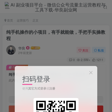
首页
运营技巧
正文
纯手机操作的小项目，有手就能做，手把手实操教
程
华良
关注
私信
2年前更新
0
2.5W+
1211
付费阅读
纯手机操作的小项目，有手就能做，手把手实操教程
扫码登录
此内容为付费阅读，请付费后查看
9.9
使用
其它方式登录
或
注册
限时特惠
198
￥
￥
免费
免费
1年会员
2年会员
立即购买