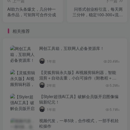
上一篇
下一篇
AI助力头条爆文，几分钟一
问答式创业粉引流，每天两
条作品，可矩阵可合作分成
三分钟，稳定100-300+流量
进线
相关推荐
网创工具箱，互联网人必备资源库！
1年前
20.4W+
【灵狐剪辑永久版】AI视频剪辑利器，智能
混剪＋自动去重，小白可操作（附教程＋安
装包）
2年前
5.3W+
【Styler超强AI工具】破解会员版开启图像编
辑新纪元！
1年前
5.1W+
视频代发，一单5块，合作模式，一部手机轻
松操作