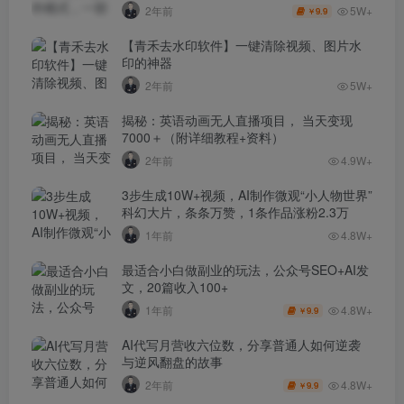
5W+
2年前
9.9
￥
【青禾去水印软件】一键清除视频、图片水
印的神器
2年前
5W+
揭秘：英语动画无人直播项目， 当天变现
7000＋（附详细教程+资料）
2年前
4.9W+
3步生成10W+视频，AI制作微观“小人物世界”
科幻大片，条条万赞，1条作品涨粉2.3万
1年前
4.8W+
最适合小白做副业的玩法，公众号SEO+AI发
文，20篇收入100+
4.8W+
1年前
9.9
￥
AI代写月营收六位数，分享普通人如何逆袭
与逆风翻盘的故事
4.8W+
2年前
9.9
￥