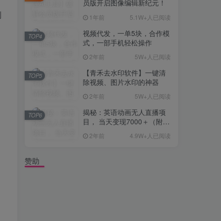
员版开启图像编辑新纪元！
别
1年前
5.1W+人已阅读
视频代发，一单5块，合作模
TOP4
式，一部手机轻松操作
2年前
5W+人已阅读
【青禾去水印软件】一键清
TOP5
除视频、图片水印的神器
2年前
5W+人已阅读
揭秘：英语动画无人直播项
TOP6
目， 当天变现7000＋（附详
细教程+资料）
2年前
4.9W+人已阅读
赞助