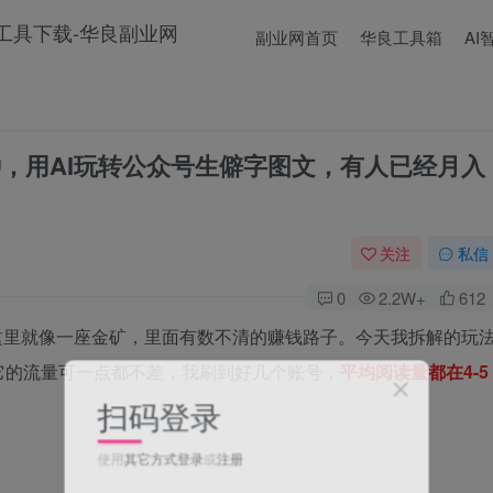
副业网首页
华良工具箱
AI
钟，用AI玩转公众号生僻字图文，有人已经月入
关注
私信
0
2.2W+
612
这里就像一座金矿，里面有数不清的赚钱路子。今天我拆解的玩
它的流量可一点都不差，我刷到好几个账号，
平均阅读量都在4-5
扫码登录
使用
其它方式登录
或
注册