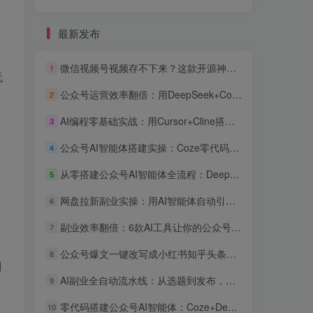
最新发布
，
微信视频号视频存不下来？这款开源神器一键下载，批量+解密+去重全免费
1
玩
公众号运营效率翻倍：用DeepSeek+Coze搭建AI客服智能体，粉丝互动率提升300%
2
AI编程零基础实战：用Cursor+Cline搭建公众号内容自动采集发布系统，全流程可复现
3
公众号AI智能体搭建实操：Coze零代码接入，自动回复用户咨询效率提升3倍
4
，
从零搭建公众号AI智能体全流程：DeepSeek+Coze+飞书自动化副业实战指南
5
网盘拉新副业实操：用AI智能体自动引流日入300+
6
副业效率翻倍：6款AI工具让你的公众号运营和副业项目自动化实战指南
7
公众号爆文一键改写成小红书知乎头条：AI智能体跨平台分发实操教程
8
用
AI副业全自动流水线：从选题到发布，一个人管三个公众号的矩阵赚钱实操
9
。
零代码搭建公众号AI智能体：Coze+DeepSeek接微信客服与自动回复教程
10