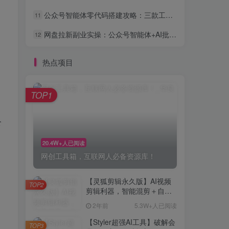
公众号智能体零代码搭建攻略：三款工具让你的号24小时自动变现
11
网盘拉新副业实操：公众号智能体+AI批量做内容引流全流程
12
热点项目
TOP1
公
20.4W+人已阅读
网创工具箱，互联网人必备资源库！
【灵狐剪辑永久版】AI视频
TOP2
剪辑利器，智能混剪＋自动
去重，小白可操作（附教程
2年前
5.3W+人已阅读
＋安装包）
【Styler超强AI工具】破解会
TOP3