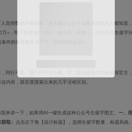
有人觉得数据不够刺激，其实做过公众号流量主项目的人都知道
0万+，明天就变成了100+。说实话，很累……而公众号生僻字
有条件的你再多开几个号，也能把收益放大。
微信扫码登录
众，同行不多，属于闷声发小财。其二是内容形式本身就很官方
看这内容，跟百度搜索出来的几乎没啥区别。
我来讲一下，如果用AI一键生成这种公众号生僻字图文。
一、
末获取
）点击左下角【设计标题】，选择生僻字数量，标题风格