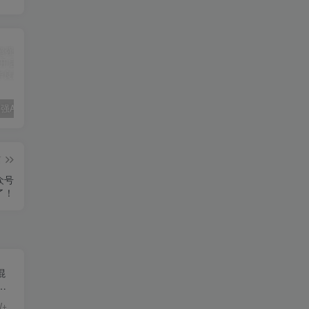
【Styler超强AI工具】破解会员版开启图像编辑新纪元！
视频代发，一单5块，合作模式，一部手机轻松操作
【青禾去水印软件】一键清除视频、图片水印的神器
篇
众号
了！
混
W+