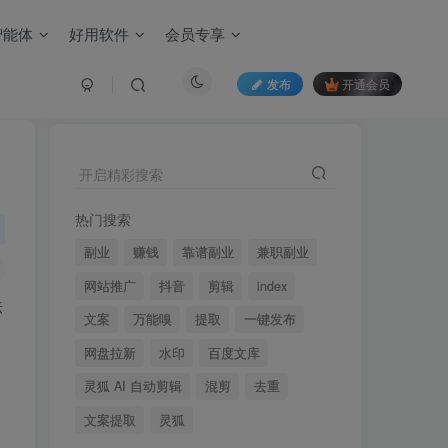
智能体
好用软件
会员专享
发布
开通会员
搜索
直接输关键词找你想要的
开启精彩搜索
热门搜索
副业
赚钱
靠谱副业
兼职副业
网站推广
抖音
剪辑
index
法
文案
万能嗅
提取
一键发布
网盘拉新
水印
百度文库
灵狐 AI 自动剪辑
混剪
去重
文案提取
灵狐