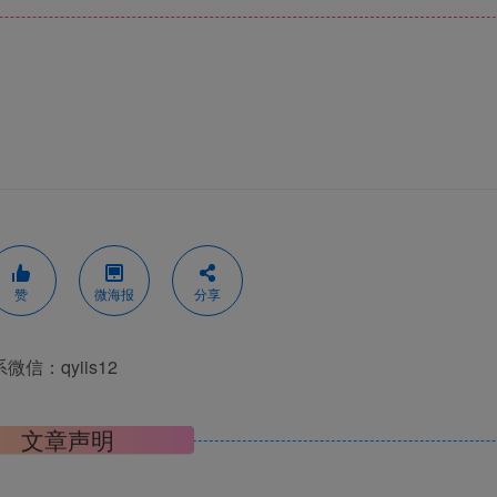
赞
微海报
分享
：qyiis12
文章声明