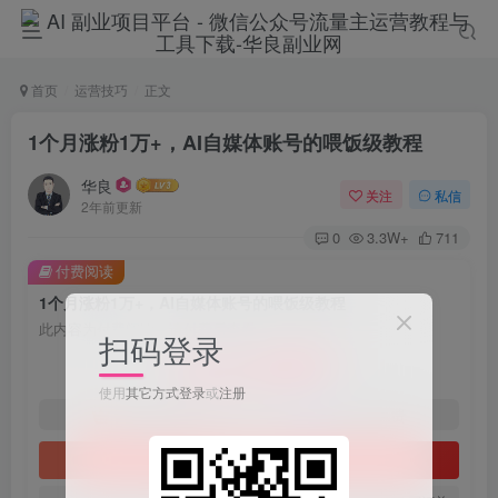
首页
运营技巧
正文
1个月涨粉1万+，AI自媒体账号的喂饭级教程
华良
关注
私信
2年前更新
0
3.3W+
711
付费阅读
1个月涨粉1万+，AI自媒体账号的喂饭级教程
此内容为付费阅读，请付费后查看
扫码登录
9.9
限时特惠
198
￥
￥
使用
其它方式登录
或
注册
免费
免费
1年会员
2年会员
立即购买