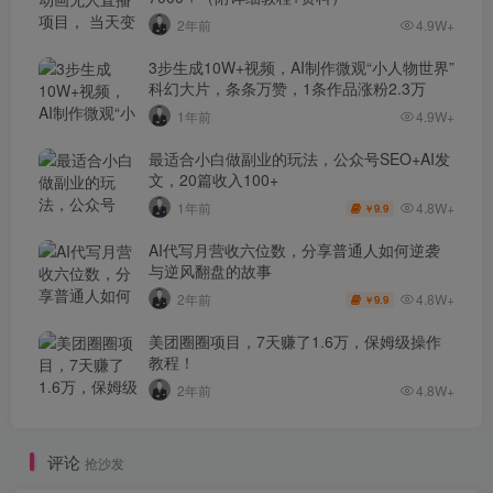
2年前
4.9W+
3步生成10W+视频，AI制作微观“小人物世界”
科幻大片，条条万赞，1条作品涨粉2.3万
1年前
4.9W+
最适合小白做副业的玩法，公众号SEO+AI发
文，20篇收入100+
4.8W+
1年前
9.9
￥
AI代写月营收六位数，分享普通人如何逆袭
与逆风翻盘的故事
4.8W+
2年前
9.9
￥
美团圈圈项目，7天赚了1.6万，保姆级操作
教程！
2年前
4.8W+
评论
抢沙发