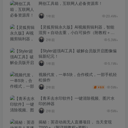
网创工具箱，互联网人必备资源库！
1年前
20.4W+
【灵狐剪辑永久版】AI视频剪辑利器，智能
混剪＋自动去重，小白可操作（附教程＋安
装包）
2年前
5.3W+
【Styler超强AI工具】破解会员版开启图像编
辑新纪元！
1年前
5.1W+
视频代发，一单5块，合作模式，一部手机轻
松操作
5W+
2年前
9.9
￥
【青禾去水印软件】一键清除视频、图片水
印的神器
2年前
5W+
揭秘：英语动画无人直播项目， 当天变现
7000＋（附详细教程+资料）