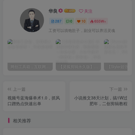
华良
关注
287
0
10
655W+
工资可以填饱肚子，副业可以养活灵魂
网创工具箱，互联网人必备资源库！
【灵狐剪辑永久版】AI视频剪辑利器，智能混剪＋自动去重，小白可操作（附教程＋安装包）
上一篇
下一篇
视频号蓝海爆单术1.0，抓风
小说推文38天计划，搞1W过
口蹭热点快速出单
肥年，二创剪辑教程
相关推荐