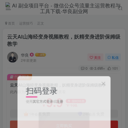
首页
运营技巧
正文
云天AI山海经变身视频教程，妖精变身进阶保姆级
教学
华良
关注
私信
2年前更新
0
3.6W+
101
付费阅读
云天AI山海经变身视频教程，妖精变身进阶保姆级教学
扫码登录
此内容为付费阅读，请付费后查看
9.9
使用
其它方式登录
或
注册
限时特惠
198
￥
￥
免费
免费
1年会员
2年会员
立即购买