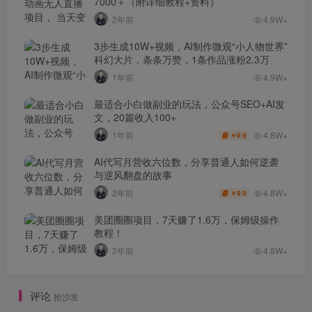
7000＋（附详细教程+资料）
2年前
4.9W+
3步生成10W+视频，AI制作微观“小人物世界”
科幻大片，条条万赞，1条作品涨粉2.3万
1年前
4.9W+
最适合小白做副业的玩法，公众号SEO+AI发
文，20篇收入100+
4.8W+
1年前
9.9
￥
AI代写月营收六位数，分享普通人如何逆袭
与逆风翻盘的故事
4.8W+
2年前
9.9
￥
美团圈圈项目，7天赚了1.6万，保姆级操作
教程！
2年前
4.8W+
评论
抢沙发