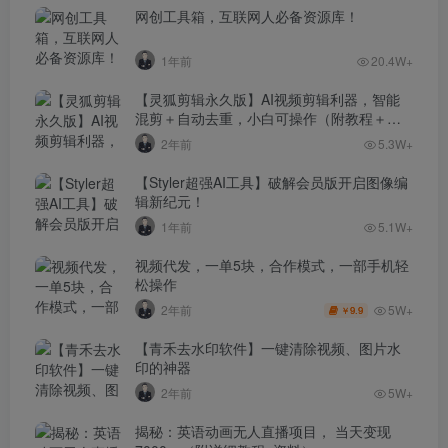
网创工具箱，互联网人必备资源库！
1年前
20.4W+
【灵狐剪辑永久版】AI视频剪辑利器，智能
混剪＋自动去重，小白可操作（附教程＋安
装包）
2年前
5.3W+
【Styler超强AI工具】破解会员版开启图像编
辑新纪元！
1年前
5.1W+
视频代发，一单5块，合作模式，一部手机轻
松操作
5W+
2年前
9.9
￥
【青禾去水印软件】一键清除视频、图片水
印的神器
2年前
5W+
揭秘：英语动画无人直播项目， 当天变现