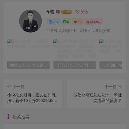
华良
关注
287
0
10
655W+
工资可以填饱肚子，副业可以养活灵魂
网创工具箱，互联网人必备资源库！
【灵狐剪辑永久版】AI视频剪辑利器，智能混剪＋自动去重，小白可操作（附教程＋安装包）
上一篇
下一篇
小说推文项目，图文创作玩
微信小店送礼功能：一场社
法，新手10天挣3000经验分
交电商的盛宴？
享
相关推荐