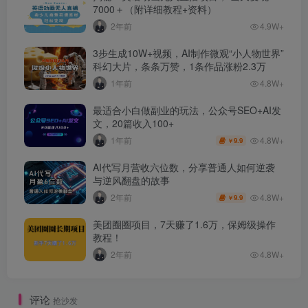
7000＋（附详细教程+资料）
2年前
4.9W+
3步生成10W+视频，AI制作微观“小人物世界”
科幻大片，条条万赞，1条作品涨粉2.3万
1年前
4.8W+
最适合小白做副业的玩法，公众号SEO+AI发
文，20篇收入100+
4.8W+
1年前
9.9
￥
AI代写月营收六位数，分享普通人如何逆袭
与逆风翻盘的故事
4.8W+
2年前
9.9
￥
美团圈圈项目，7天赚了1.6万，保姆级操作
教程！
2年前
4.8W+
评论
抢沙发