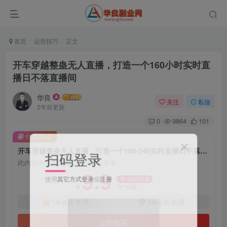
首页
运营技巧
正文
开车穿越整蛊无人直播，打造一个160小时实时直
播日不落直播间
华良
关注
私信
2年前更新
0
9864
101
付费阅读
开车穿越整蛊无人直播，打造一个160小时实时直播日不落直播间
扫码登录
此内容为付费阅读，请付费后查看
9.9
使用
其它方式登录
或
注册
限时特惠
198
￥
￥
免费
免费
1年会员
2年会员
立即购买