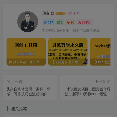
华良
关注
287
0
10
655W+
工资可以填饱肚子，副业可以养活灵魂
网创工具箱，互联网人必备资源库！
【灵狐剪辑永久版】AI视频剪辑利器，智能混剪＋自动去重，小白可操作（附教程＋安装包）
上一篇
下一篇
头条自媒体变现，素材、领
小说推文项目，图文创作玩
域、写作技巧全流程详解
法，新手10天挣3000经验分
享
相关推荐