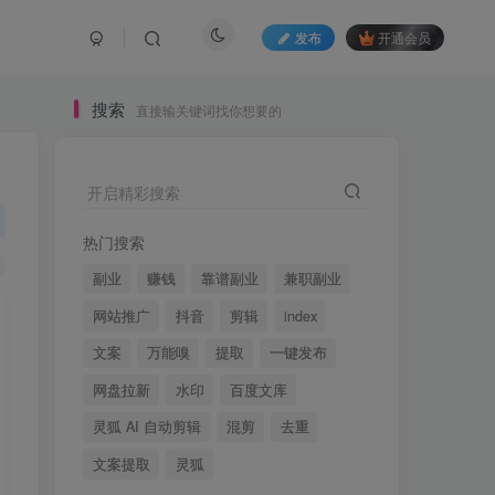
发布
开通会员
搜索
直接输关键词找你想要的
开启精彩搜索
热门搜索
副业
赚钱
靠谱副业
兼职副业
网站推广
抖音
剪辑
index
文案
万能嗅
提取
一键发布
网盘拉新
水印
百度文库
灵狐 AI 自动剪辑
混剪
去重
文案提取
灵狐