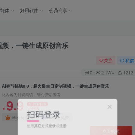
智能体
好用软件
会员专享
制视频，一键生成原创音乐
关注
私信
0
2.1W+
1212
AI春节搞钱8.0，超火爆生日定制视频，一键生成原创音乐
此内容为付费阅读，请付费后查看
9.9
限时特惠
198
￥
￥
扫码登录
免费
免费
1年会员
2年会员
使用
其它方式登录
或
注册
立即购买