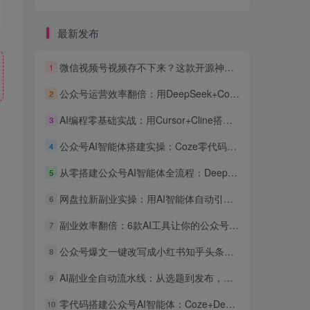
最新发布
微信视频号视频存不下来？这款开源神器一键下载，批量+解密+去重全免费
1
公众号运营效率翻倍：用DeepSeek+Coze搭建AI客服智能体，粉丝互动率提升300%
2
AI编程零基础实战：用Cursor+Cline搭建公众号内容自动采集发布系统，全流程可复现
3
公众号AI智能体搭建实操：Coze零代码接入，自动回复用户咨询效率提升3倍
4
从零搭建公众号AI智能体全流程：DeepSeek+Coze+飞书自动化副业实战指南
5
网盘拉新副业实操：用AI智能体自动引流日入300+
6
副业效率翻倍：6款AI工具让你的公众号运营和副业项目自动化实战指南
7
公众号爆文一键改写成小红书知乎头条：AI智能体跨平台分发实操教程
8
AI副业全自动流水线：从选题到发布，一个人管三个公众号的矩阵赚钱实操
9
零代码搭建公众号AI智能体：Coze+DeepSeek接微信客服与自动回复教程
10