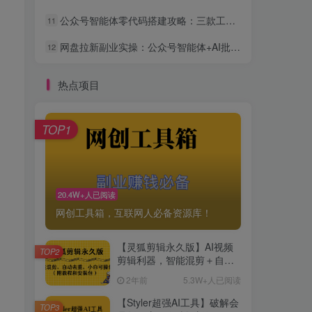
公众号智能体零代码搭建攻略：三款工具让你的号24小时自动变现
11
网盘拉新副业实操：公众号智能体+AI批量做内容引流全流程
12
热点项目
TOP1
20.4W+人已阅读
网创工具箱，互联网人必备资源库！
【灵狐剪辑永久版】AI视频
TOP2
剪辑利器，智能混剪＋自动
去重，小白可操作（附教程
2年前
5.3W+人已阅读
＋安装包）
【Styler超强AI工具】破解会
TOP3