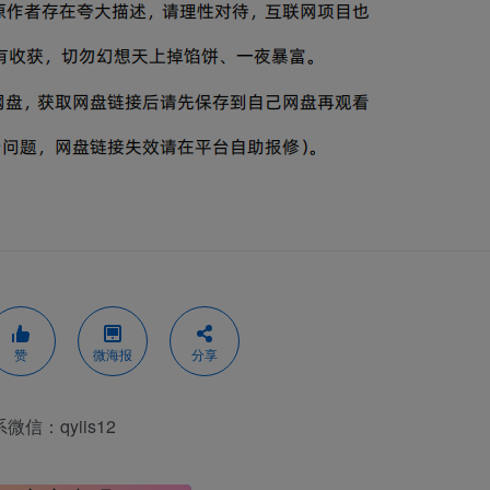
赞
微海报
分享
：qyiis12