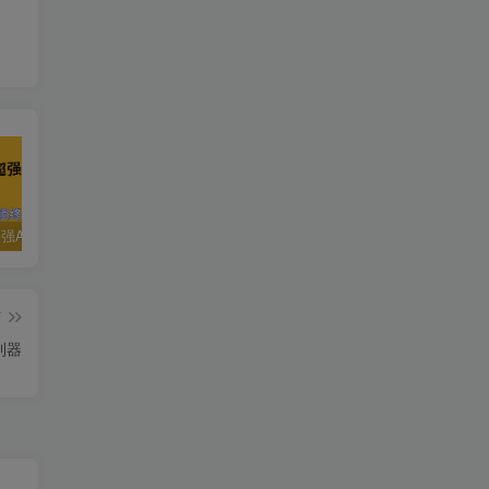
【Styler超强AI工具】破解会员版开启图像编辑新纪元！
视频代发，一单5块，合作模式，一部手机轻松操作
【青禾去水印软件】一键清除视频、图片水印的神器
篇
利器