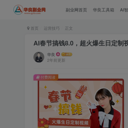
副业网首页
华良工具箱
AI
首页
运营技巧
正文
AI春节搞钱8.0，超火爆生日定
华良
2年前更新
付费阅读