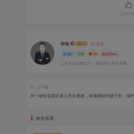
点赞
12
华良
关注
287
0
10
655W+
工资可以填饱肚子，副业可以养活灵魂
上一篇
AI一键生成接近真人美女视频，单视频轻松破千粉，操
相关推荐