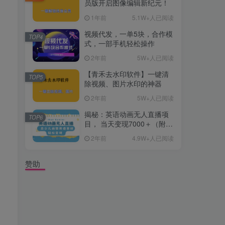
员版开启图像编辑新纪元！
1年前
5.1W+人已阅读
视频代发，一单5块，合作模
TOP4
式，一部手机轻松操作
2年前
5W+人已阅读
【青禾去水印软件】一键清
TOP5
除视频、图片水印的神器
2年前
5W+人已阅读
揭秘：英语动画无人直播项
TOP6
目， 当天变现7000＋（附详
细教程+资料）
2年前
4.9W+人已阅读
赞助