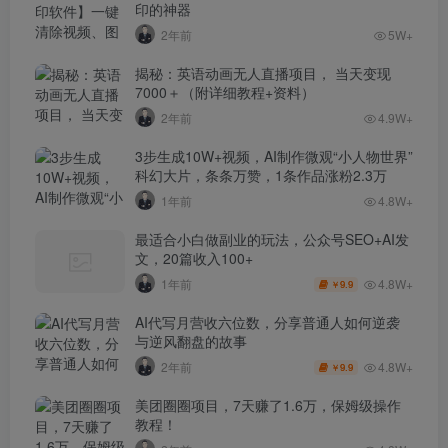
印的神器
2年前
5W+
揭秘：英语动画无人直播项目， 当天变现
7000＋（附详细教程+资料）
2年前
4.9W+
3步生成10W+视频，AI制作微观“小人物世界”
科幻大片，条条万赞，1条作品涨粉2.3万
1年前
4.8W+
最适合小白做副业的玩法，公众号SEO+AI发
文，20篇收入100+
4.8W+
1年前
9.9
￥
AI代写月营收六位数，分享普通人如何逆袭
与逆风翻盘的故事
4.8W+
2年前
9.9
￥
美团圈圈项目，7天赚了1.6万，保姆级操作
教程！