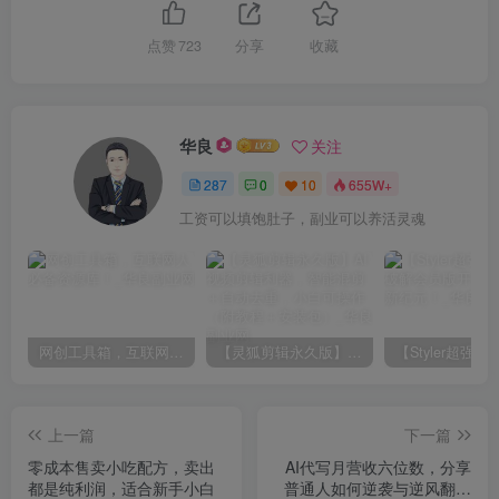
点赞
723
分享
收藏
华良
关注
287
0
10
655W+
工资可以填饱肚子，副业可以养活灵魂
网创工具箱，互联网人必备资源库！
【灵狐剪辑永久版】AI视频剪辑利器，智能混剪＋自动去重，小白可操作（附教程＋安装包）
上一篇
下一篇
零成本售卖小吃配方，卖出
AI代写月营收六位数，分享
都是纯利润，适合新手小白
普通人如何逆袭与逆风翻盘