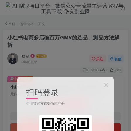
首页
运营技巧
正文
小红书电商多店破百万GMV的选品、测品方法解
析
华良
关注
私信
2年前更新
0
3.4W+
723
付费阅读
小红书电商多店破百万GMV的选品、测品方法解析
扫码登录
此内容为付费阅读，请付费后查看
9.9
使用
其它方式登录
或
注册
限时特惠
198
￥
￥
免费
免费
1年会员
2年会员
立即购买