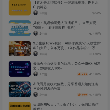
【青禾去水印软件】一键清除视频、图片水
印的神器
2年前
5W+
揭秘：英语动画无人直播项目， 当天变现
7000＋（附详细教程+资料）
2年前
4.9W+
3步生成10W+视频，AI制作微观“小人物世界”
科幻大片，条条万赞，1条作品涨粉2.3万
1年前
4.9W+
最适合小白做副业的玩法，公众号SEO+AI发
文，20篇收入100+
4.8W+
1年前
9.9
￥
AI代写月营收六位数，分享普通人如何逆袭
与逆风翻盘的故事
4.8W+
2年前
9.9
￥
美团圈圈项目，7天赚了1.6万，保姆级操作
教程！