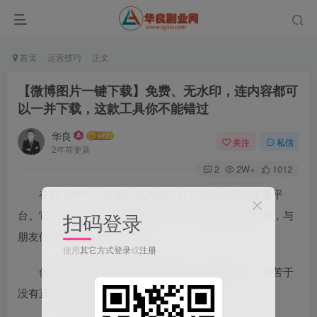
首页
运营技巧
正文
【微博图片一键下载】免费、无水印，连内容都可
以一并下载，这款工具你不能错过
华良
关注
私信
2年前更新
2
2W+
1012
在数字时代，微博已成为我们分享生活点滴的重要平
台。它不仅让我们能够发布文字，还能上传图片和视频，与
扫码登录
朋友们分享每一个精彩瞬间。
使用
其它方式登录
或
注册
但你是否曾遇到过想要保存微博上的精美图片，却苦于
没有直接下载选项的尴尬？