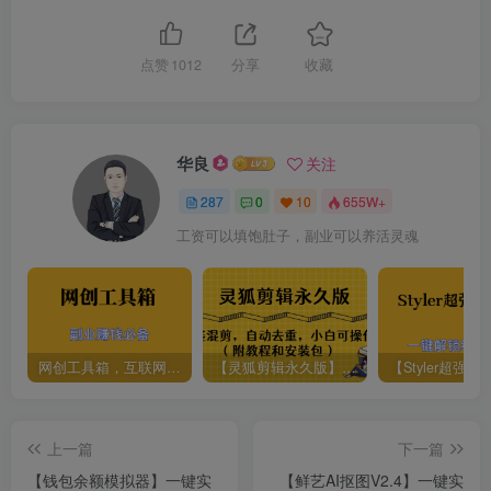
点赞
1012
分享
收藏
华良
关注
287
0
10
655W+
工资可以填饱肚子，副业可以养活灵魂
网创工具箱，互联网人必备资源库！
【灵狐剪辑永久版】AI视频剪辑利器，智能混剪＋自动去重，小白可操作（附教程＋安装包）
上一篇
下一篇
【钱包余额模拟器】一键实
【鲜艺AI抠图V2.4】一键实