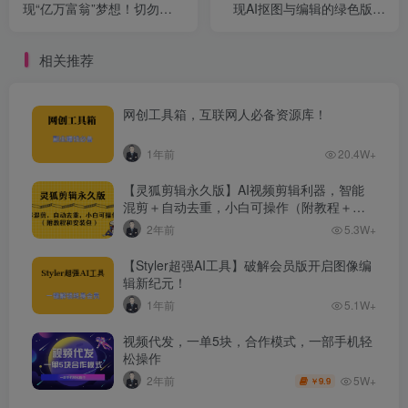
现“亿万富翁”梦想！切勿滥
现AI抠图与编辑的绿色版软
用！
件
相关推荐
网创工具箱，互联网人必备资源库！
1年前
20.4W+
【灵狐剪辑永久版】AI视频剪辑利器，智能
混剪＋自动去重，小白可操作（附教程＋安
装包）
2年前
5.3W+
【Styler超强AI工具】破解会员版开启图像编
辑新纪元！
1年前
5.1W+
视频代发，一单5块，合作模式，一部手机轻
松操作
5W+
2年前
9.9
￥