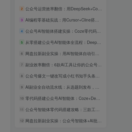
公众号运营效率翻倍：用DeepSeek+Coze搭建AI客服智能体，粉丝互动率提升300%
2
AI编程零基础实战：用Cursor+Cline搭建公众号内容自动采集发布系统，全流程可复现
3
公众号AI智能体搭建实操：Coze零代码接入，自动回复用户咨询效率提升3倍
4
从零搭建公众号AI智能体全流程：DeepSeek+Coze+飞书自动化副业实战指南
5
网盘拉新副业实操：用AI智能体自动引流日入300+
6
副业效率翻倍：6款AI工具让你的公众号运营和副业项目自动化实战指南
7
公众号爆文一键改写成小红书知乎头条：AI智能体跨平台分发实操教程
8
AI副业全自动流水线：从选题到发布，一个人管三个公众号的矩阵赚钱实操
9
零代码搭建公众号AI智能体：Coze+DeepSeek接微信客服与自动回复教程
10
公众号智能体零代码搭建攻略：三款工具让你的号24小时自动变现
11
网盘拉新副业实操：公众号智能体+AI批量做内容引流全流程
12