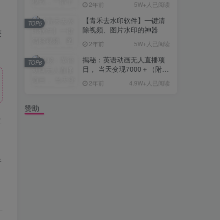
2年前
5W+人已阅读
【青禾去水印软件】一键清
TOP5
除视频、图片水印的神器
获
2年前
5W+人已阅读
揭秘：英语动画无人直播项
TOP6
目， 当天变现7000＋（附详
细教程+资料）
2年前
4.9W+人已阅读
赞助
立
于