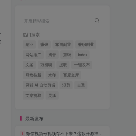
开启精彩搜索
视
热门搜索
的
副业
赚钱
靠谱副业
兼职副业
网站推广
抖音
剪辑
index
文案
万能嗅
提取
一键发布
网盘拉新
水印
百度文库
灵狐 AI 自动剪辑
混剪
去重
文案提取
灵狐
最新发布
微信视频号视频存不下来？这款开源神器一键下载，批量+解密+去重全免费
1