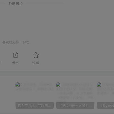
THE END
喜欢就支持一下吧
4
分享
收藏
网创工具箱，互联网人必备资源库！
【灵狐剪辑永久版】AI视频剪辑利器，智能混剪＋自动去重，小白可操作（附教程＋安装包）