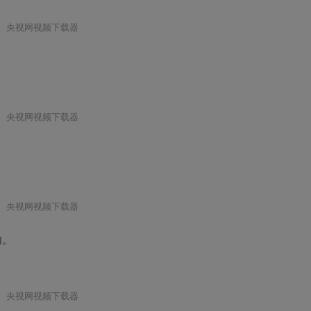
央视网视频下载器
央视网视频下载器
央视网视频下载器
功。
央视网视频下载器