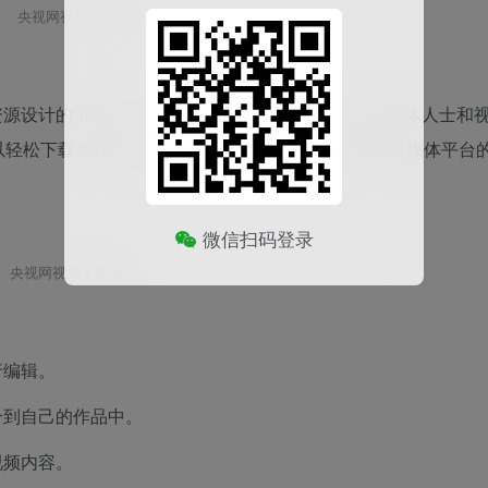
央视网视频下载
资源设计的下载工具，它功能强大、操作简便，是自媒体人士和
以轻松下载央视网上的精彩视频，随时随地享受国家级媒体平台
微信扫码登录
央视网视频下载器
行编辑。
合到自己的作品中。
视频内容。