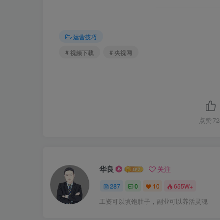
运营技巧
# 视频下载
# 央视网
点赞
72
华良
关注
287
0
10
655W+
工资可以填饱肚子，副业可以养活灵魂