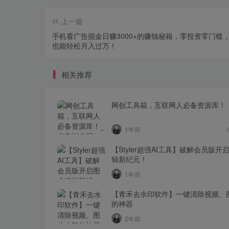
上一篇
手机看广告掘金日赚3000+的赚钱秘籍，零投资零门槛
也能轻松月入过万！
相关推荐
网创工具箱，互联网人必备资源库！
1年前
【Styler超强AI工具】破解会员版开
辑新纪元！
1年前
【青禾去水印软件】一键清除视频、
的神器
2年前