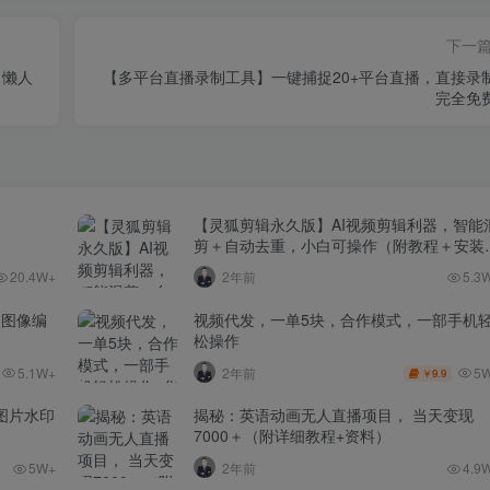
下一
，懒人
【多平台直播录制工具】一键捕捉20+平台直播，直接录
完全免
【灵狐剪辑永久版】AI视频剪辑利器，智能
剪＋自动去重，小白可操作（附教程＋安装
包）
20.4W+
2年前
5.3
启图像编
视频代发，一单5块，合作模式，一部手机
松操作
5
5.1W+
2年前
9.9
￥
图片水印
揭秘：英语动画无人直播项目， 当天变现
7000＋（附详细教程+资料）
5W+
2年前
4.9