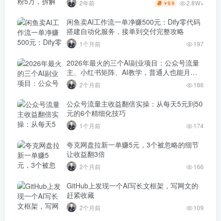
2.8W+
2年前
9.9
￥
闲鱼卖AI工作流一单净赚500元：Dify零代码
搭建自动化服务，接单到交付完整攻略
1个月前
197
2026年最火的三个AI副业项目：公众号流量
主、小红书矩阵、AI教学，普通人也能月入
过万
2个月前
186
公众号流量主收益翻倍实操：从每天5元到50
元的6个精细化技巧
1个月前
174
夸克网盘拉新一单赚5元，3个被忽略的细节
让收益翻3倍
2个月前
166
GitHub上发现一个AI写长文框架，写网文的
赶紧收藏
2个月前
109