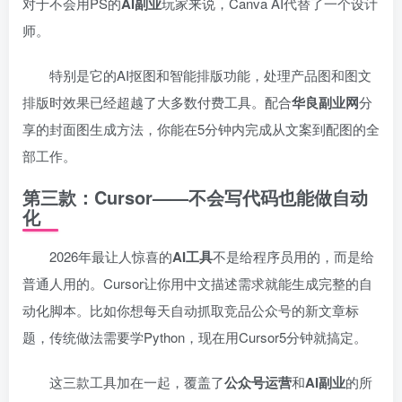
对于不会用PS的
AI副业
玩家来说，Canva AI代替了一个设计
师。
特别是它的AI抠图和智能排版功能，处理产品图和图文
排版时效果已经超越了大多数付费工具。配合
华良副业网
分
享的封面图生成方法，你能在5分钟内完成从文案到配图的全
部工作。
第三款：Cursor——不会写代码也能做自动
化
2026年最让人惊喜的
AI工具
不是给程序员用的，而是给
普通人用的。Cursor让你用中文描述需求就能生成完整的自
动化脚本。比如你想每天自动抓取竞品公众号的新文章标
题，传统做法需要学Python，现在用Cursor5分钟就搞定。
这三款工具加在一起，覆盖了
公众号运营
和
AI副业
的所