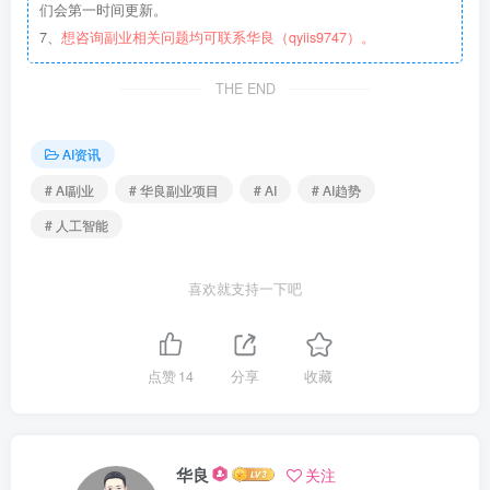
们会第一时间更新。
7、
想咨询副业相关问题均可联系华良（qyiis9747）。
THE END
AI资讯
# AI副业
# 华良副业项目
# AI
# AI趋势
# 人工智能
喜欢就支持一下吧
点赞
14
分享
收藏
华良
关注