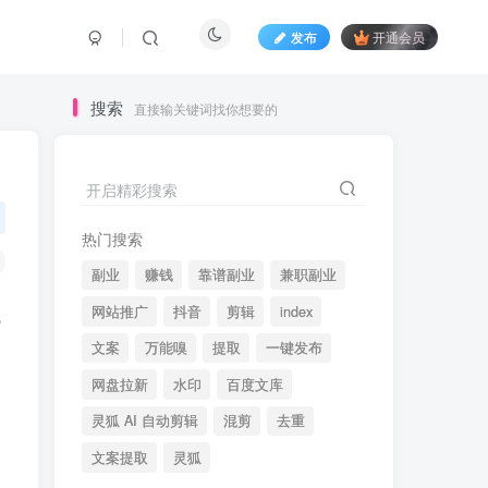
发布
开通会员
搜索
直接输关键词找你想要的
开启精彩搜索
热门搜索
副业
赚钱
靠谱副业
兼职副业
网站推广
抖音
剪辑
index
文案
万能嗅
提取
一键发布
网盘拉新
水印
百度文库
灵狐 AI 自动剪辑
混剪
去重
文案提取
灵狐