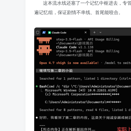
这本流水线还塞了一个记忆中枢进去，专
遍记忆组，保证剧情不串线、首尾能咬合。