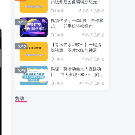
员版开启图像编辑新纪元！
一
1年前
5.1W+人已阅读
视频代发，一单5块，合作模
TOP4
式，一部手机轻松操作
2年前
5W+人已阅读
【青禾去水印软件】一键清
TOP5
除视频、图片水印的神器
2年前
5W+人已阅读
揭秘：英语动画无人直播项
TOP6
目， 当天变现7000＋（附详
细教程+资料）
2年前
4.9W+人已阅读
赞助