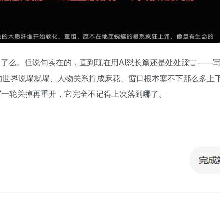
干了么。但说句实在的，直到现在用AI怼长篇还是处处踩雷——
的世界说塌就塌、人物关系拧成麻花、窗口根本塞不下那么多上
e试过，写一轮关掉再重开，它完全不记得上次落到哪了。