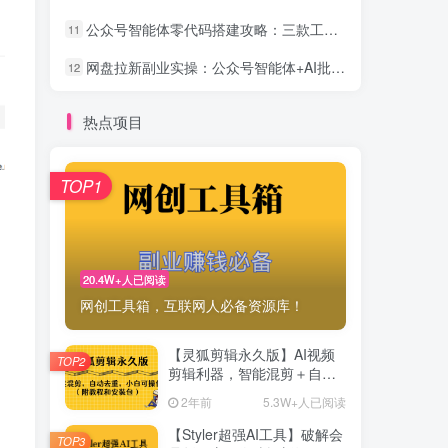
公众号智能体零代码搭建攻略：三款工具让你的号24小时自动变现
11
网盘拉新副业实操：公众号智能体+AI批量做内容引流全流程
12
热点项目
TOP1
20.4W+人已阅读
网创工具箱，互联网人必备资源库！
【灵狐剪辑永久版】AI视频
TOP2
剪辑利器，智能混剪＋自动
去重，小白可操作（附教程
2年前
5.3W+人已阅读
＋安装包）
【Styler超强AI工具】破解会
TOP3