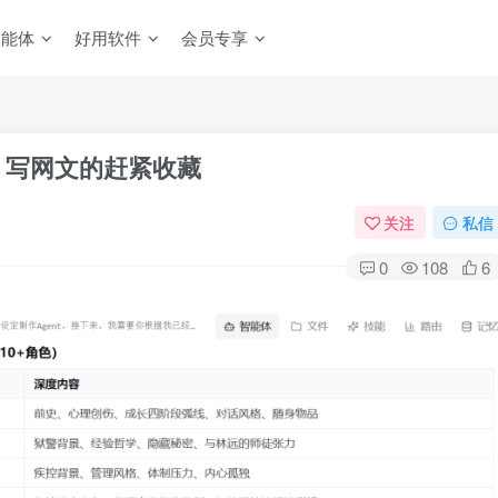
智能体
好用软件
会员专享
架，写网文的赶紧收藏
关注
私信
0
108
6
扫码登录
使用
其它方式登录
或
注册