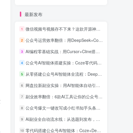
最新发布
微信视频号视频存不下来？这款开源神器一键下载，批量+解密+去重全免费
1
公众号运营效率翻倍：用DeepSeek+Coze搭建AI客服智能体，粉丝互动率提升300%
2
AI编程零基础实战：用Cursor+Cline搭建公众号内容自动采集发布系统，全流程可复现
3
公众号AI智能体搭建实操：Coze零代码接入，自动回复用户咨询效率提升3倍
4
从零搭建公众号AI智能体全流程：DeepSeek+Coze+飞书自动化副业实战指南
5
网盘拉新副业实操：用AI智能体自动引流日入300+
6
副业效率翻倍：6款AI工具让你的公众号运营和副业项目自动化实战指南
7
这
公众号爆文一键改写成小红书知乎头条：AI智能体跨平台分发实操教程
8
AI副业全自动流水线：从选题到发布，一个人管三个公众号的矩阵赚钱实操
9
零代码搭建公众号AI智能体：Coze+DeepSeek接微信客服与自动回复教程
10