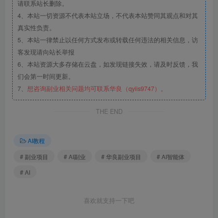
请联系站长删除。
4、本站一切资源不代表本站立场，不代表本站赞同其观点和对其
真实性负责。
5、本站一律禁止以任何方式发布或转载任何违法的相关信息，访
客发现请向站长举报
6、本站资源大多存储在云盘，如发现链接失效，请及时反馈，我
们会第一时间更新。
7、
想咨询副业相关问题均可联系华良（qyiis9747）。
THE END
AI教程
# 副业项目
# AI副业
# 华良副业项目
# AI智能体
# AI
喜欢就支持一下吧