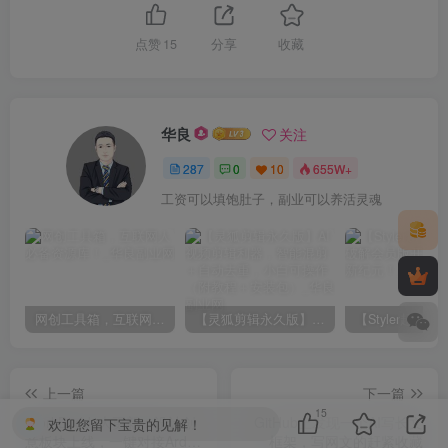
点赞
15
分享
收藏
华良
关注
287
0
10
655W+
工资可以填饱肚子，副业可以养活灵魂
网创工具箱，互联网人必备资源库！
【灵狐剪辑永久版】AI视频剪辑利器，智能混剪＋自动去重，小白可操作（附教程＋安装包）
上一篇
下一篇
15
WorkBuddy大更新：设计创
GitHub上发现一个AI写长文
欢迎您留下宝贵的见解！
意板块上线，一键对接Ardot
框架，写网文的赶紧收藏