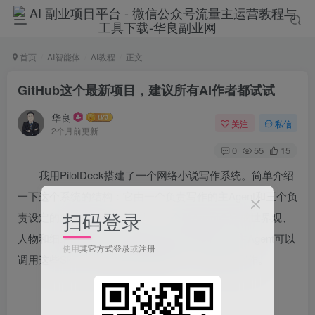
首页
AI智能体
AI教程
正文
GitHub这个最新项目，建议所有AI作者都试试
华良
关注
私信
2个月前更新
0
55
15
我用PilotDeck搭建了一个网络小说写作系统。简单介绍
一下这个系统的结构：它由一个负责写作的主Agent和三个负
扫码登录
责设定的副Agent构成。首先，三个副Agent会完成世界观、
人物和细纲的设定，并将这些设定沉淀为Skill。主Agent可以
使用
其它方式登录
或
注册
调用这些Skill，获取相关设定的细节，从而进行写作。