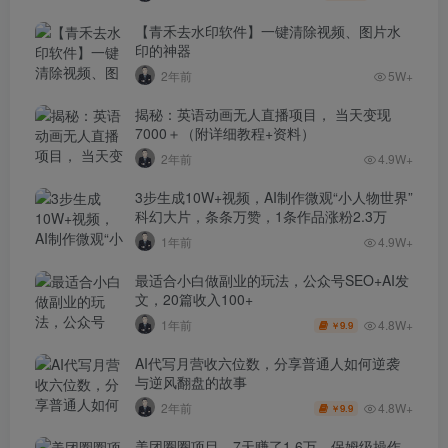
【青禾去水印软件】一键清除视频、图片水
印的神器
2年前
5W+
揭秘：英语动画无人直播项目， 当天变现
7000＋（附详细教程+资料）
2年前
4.9W+
3步生成10W+视频，AI制作微观“小人物世界”
科幻大片，条条万赞，1条作品涨粉2.3万
1年前
4.9W+
最适合小白做副业的玩法，公众号SEO+AI发
文，20篇收入100+
4.8W+
1年前
9.9
￥
AI代写月营收六位数，分享普通人如何逆袭
与逆风翻盘的故事
4.8W+
2年前
9.9
￥
美团圈圈项目，7天赚了1.6万，保姆级操作