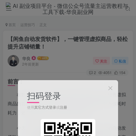
首页
运营技巧
正文
【闲鱼自动发货软件】，一键管理虚拟商品，轻松
提升店铺销量！
华良
关注
私信
2年前更新
2
4051
154
前言：
扫码登录
在数字化时代，电商平台如闲鱼已成为许多人销售虚拟
商品的首选。然而，手动处理每个订单的发货流程不仅耗时
使用
其它方式登录
或
注册
耗力，还可能因为响应不及时而错失商机。
今天，我要向大家介绍一款专为闲鱼平台设计的自动发