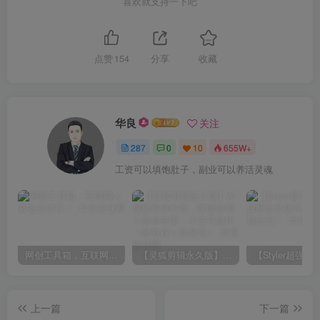
喜欢就支持一下吧
点赞
154
分享
收藏
华良
关注
287
0
10
655W+
工资可以填饱肚子，副业可以养活灵魂
网创工具箱，互联网人必备资源库！
【灵狐剪辑永久版】AI视频剪辑利器，智能混剪＋自动去重，小白可操作（附教程＋安装包）
上一篇
下一篇