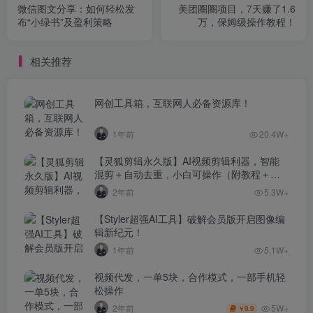
微信图文分享：如何轻松发
美团圈圈项目，7天赚了1.6
布“小绿书”及盈利策略
万，保姆级操作教程！
相关推荐
网创工具箱，互联网人必备资源库！
1年前
20.4W+
【灵狐剪辑永久版】AI视频剪辑利器，智能
混剪＋自动去重，小白可操作（附教程＋安
装包）
2年前
5.3W+
【Styler超强AI工具】破解会员版开启图像编
辑新纪元！
1年前
5.1W+
视频代发，一单5块，合作模式，一部手机轻
松操作
5W+
2年前
9.9
￥