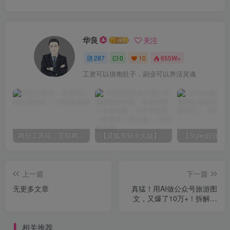
华良
关注
287
0
10
655W+
工资可以填饱肚子，副业可以养活灵魂
网创工具箱，互联网人必备资源库！
【灵狐剪辑永久版】AI视频剪辑利器，智能混剪＋自动去重，小白可操作（附教程＋安装包）
上一篇
下一篇
无更多文章
真猛！用AI做公众号旅游图
文，又爆了10万+！拆解详
细操作流程
相关推荐