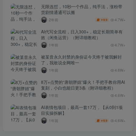
无限连怼，10秒一个作品，纯手法，涨粉带
货剧情通通可以搬
4.7W+
2年前
9.9
￥
AI代写全流程，日入300+，稳定长期简单有
效（闲鱼运营）（附详细教程）
1年前
4.7W+
被某音永久封禁的身份证今天终于被我解封
了，我敢说全网唯一
1年前
4.6W+
8万+点赞的“唐朝胖妞”爆火！手把手教你用AI
复刻，小白也能日更3条（附详细教程）
1年前
4.6W+
AI表情包项目，最高一套17万，【从0到1项
目实操拆解】
4.6W+
1年前
9.9
￥