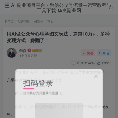
首页
AI智能体
AI副业
正文
用AI做公众号心理学图文玩法，篇篇10万+，多种
变现方式，赚翻了！
华良
关注
私信
4个月前更新
2
2.4W+
1122
昨天刷公众号，我看到一个用AI做
心理学图文
的账号，
几乎每篇文章都是10万＋阅读量
扫码登录
这个数据一下就吸引到了我。
使用
其它方式登录
或
注册
说真的，只要你能驾驭AI，就能让它在任何领域发光发
热。