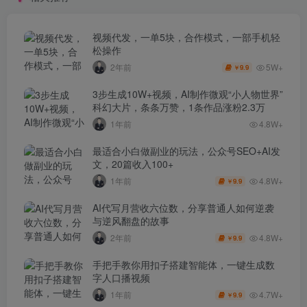
视频代发，一单5块，合作模式，一部手机轻
松操作
5W+
2年前
9.9
￥
3步生成10W+视频，AI制作微观“小人物世界”
科幻大片，条条万赞，1条作品涨粉2.3万
1年前
4.8W+
最适合小白做副业的玩法，公众号SEO+AI发
文，20篇收入100+
4.8W+
1年前
9.9
￥
AI代写月营收六位数，分享普通人如何逆袭
与逆风翻盘的故事
4.8W+
2年前
9.9
￥
手把手教你用扣子搭建智能体，一键生成数
字人口播视频
4.7W+
1年前
9.9
￥