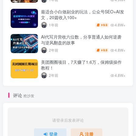
最适合小白做副业的玩法，公众号SEO+AI发
文，20篇收入100+
4.8W+
1年前
9.9
￥
AI代写月营收六位数，分享普通人如何逆袭
与逆风翻盘的故事
4.8W+
2年前
9.9
￥
美团圈圈项目，7天赚了1.6万，保姆级操作
教程！
2年前
4.8W+
评论
抢沙发
请登录后发表评论
登录
注册