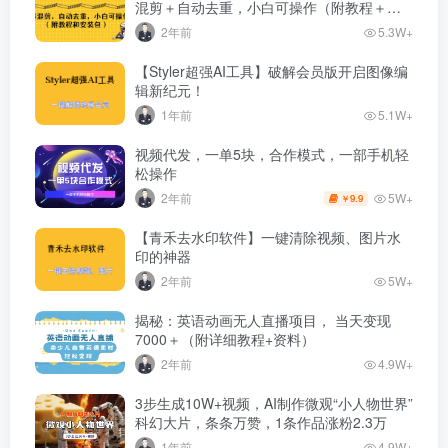
混剪＋自动去重，小白可操作（附教程＋安
装包）
2年前
5.3W+
【Styler超强AI工具】破解会员版开启图像编
辑新纪元！
1年前
5.1W+
视频代发，一单5块，合作模式，一部手机轻
松操作
5W+
2年前
9.9
￥
【青禾去水印软件】一键清除视频、图片水
印的神器
2年前
5W+
揭秘：英语动画无人直播项目， 当天变现
7000＋（附详细教程+资料）
2年前
4.9W+
3步生成10W+视频，AI制作微观“小人物世界”
科幻大片，条条万赞，1条作品涨粉2.3万
1年前
4.9W+