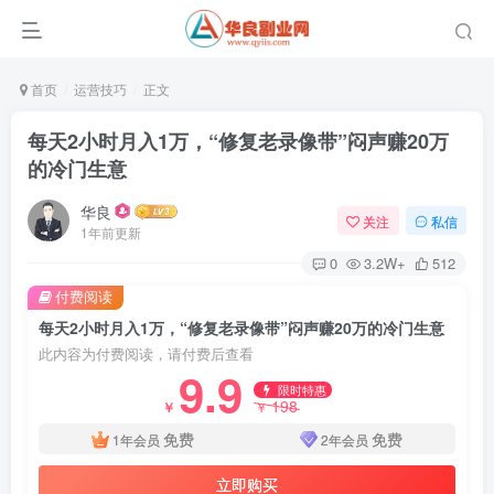
首页
运营技巧
正文
每天2小时月入1万，“修复老录像带”闷声赚20万
的冷门生意
华良
关注
私信
1年前更新
0
3.2W+
512
付费阅读
每天2小时月入1万，“修复老录像带”闷声赚20万的冷门生意
登录
此内容为付费阅读，请付费后查看
9.9
限时特惠
没有账号？立即注册
198
￥
￥
免费
免费
1年会员
2年会员
手机号或邮箱
立即购买
账号密码登录
记住登录