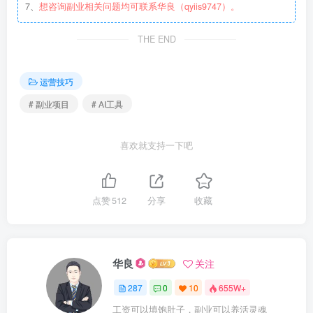
7、
想咨询副业相关问题均可联系华良（qyiis9747）。
THE END
运营技巧
# 副业项目
# AI工具
喜欢就支持一下吧
点赞
512
分享
收藏
华良
关注
287
0
10
655W+
工资可以填饱肚子，副业可以养活灵魂