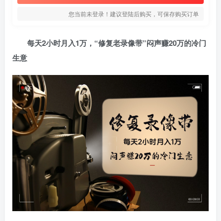
您当前未登录！建议登陆后购买，可保存购买订单
登录
每天2小时月入1万，“修复老录像带”闷声赚20万的冷门
社交账号登录
生意
微信登录