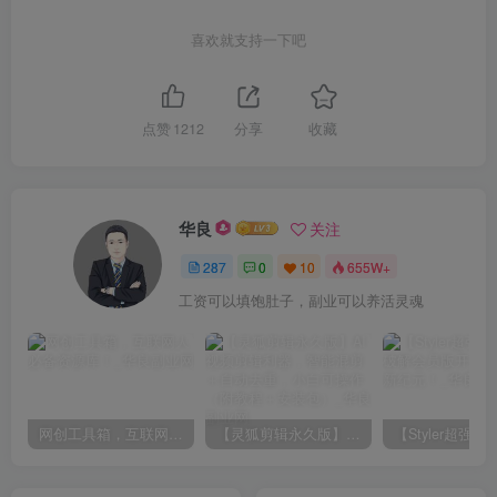
喜欢就支持一下吧
点赞
1212
分享
收藏
华良
关注
287
0
10
655W+
工资可以填饱肚子，副业可以养活灵魂
网创工具箱，互联网人必备资源库！
【灵狐剪辑永久版】AI视频剪辑利器，智能混剪＋自动去重，小白可操作（附教程＋安装包）