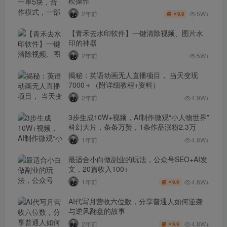
松操作
5W+
2年前
9.9
￥
【青禾去水印软件】一键清除视频、图片水
印的神器
2年前
5W+
揭秘：英语动画无人直播项目， 当天变现
7000＋（附详细教程+资料）
2年前
4.9W+
3步生成10W+视频，AI制作微观“小人物世界”
科幻大片，条条万赞，1条作品涨粉2.3万
1年前
4.8W+
最适合小白做副业的玩法，公众号SEO+AI发
文，20篇收入100+
4.8W+
1年前
9.9
￥
AI代写月营收六位数，分享普通人如何逆袭
与逆风翻盘的故事
4.8W+
2年前
9.9
￥