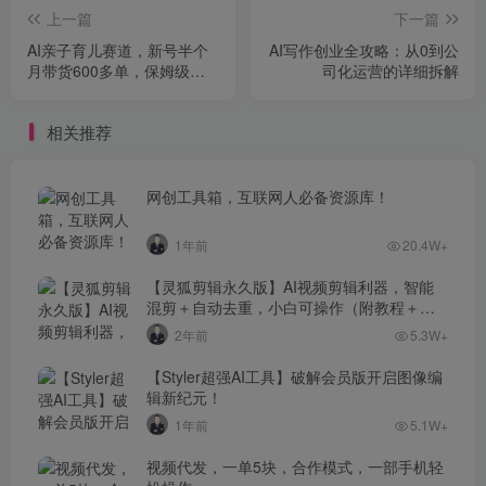
上一篇
下一篇
AI亲子育儿赛道，新号半个
AI写作创业全攻略：从0到公
月带货600多单，保姆级拆
司化运营的详细拆解
解（附详细教程）
相关推荐
网创工具箱，互联网人必备资源库！
1年前
20.4W+
【灵狐剪辑永久版】AI视频剪辑利器，智能
混剪＋自动去重，小白可操作（附教程＋安
装包）
2年前
5.3W+
【Styler超强AI工具】破解会员版开启图像编
辑新纪元！
1年前
5.1W+
视频代发，一单5块，合作模式，一部手机轻