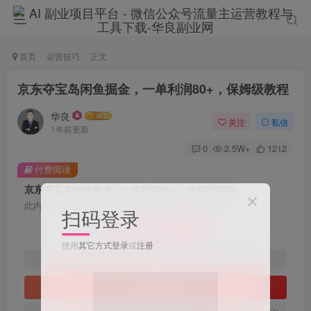
首页
运营技巧
正文
京东夺宝岛闲鱼掘金，一单利润80+，保姆级教程
华良
关注
私信
1年前更新
0
2.5W+
1212
付费阅读
京东夺宝岛闲鱼掘金，一单利润80+，保姆级教程
此内容为付费阅读，请付费后查看
扫码登录
9.9
限时特惠
198
￥
￥
使用
其它方式登录
或
注册
免费
免费
1年会员
2年会员
立即购买