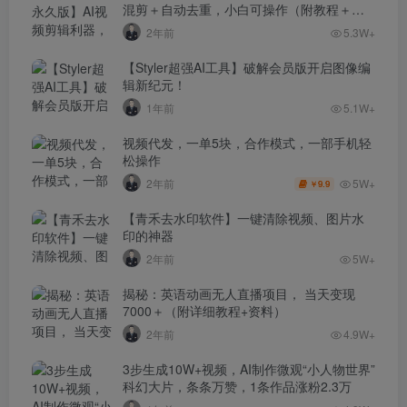
混剪＋自动去重，小白可操作（附教程＋安
装包）
2年前
5.3W+
【Styler超强AI工具】破解会员版开启图像编
辑新纪元！
1年前
5.1W+
视频代发，一单5块，合作模式，一部手机轻
松操作
5W+
2年前
9.9
￥
【青禾去水印软件】一键清除视频、图片水
印的神器
2年前
5W+
揭秘：英语动画无人直播项目， 当天变现
7000＋（附详细教程+资料）
2年前
4.9W+
3步生成10W+视频，AI制作微观“小人物世界”
科幻大片，条条万赞，1条作品涨粉2.3万