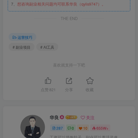
7、
想咨询副业相关问题均可联系华良（qyiis9747）。
THE END
运营技巧
# 副业项目
# AI工具
喜欢就支持一下吧
点赞
821
分享
收藏
华良
关注
287
0
10
655W+
工资可以填饱肚子，副业可以养活灵魂