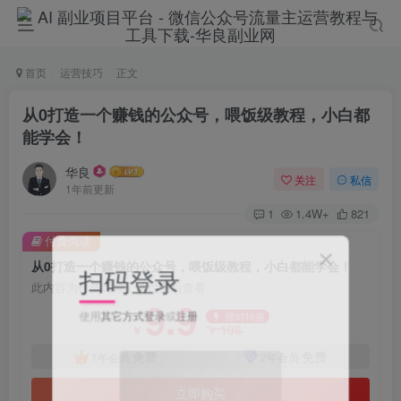
首页
运营技巧
正文
从0打造一个赚钱的公众号，喂饭级教程，小白都
能学会！
华良
关注
私信
1年前更新
1
1.4W+
821
付费阅读
从0打造一个赚钱的公众号，喂饭级教程，小白都能学会！
扫码登录
此内容为付费阅读，请付费后查看
9.9
使用
其它方式登录
或
注册
限时特惠
198
￥
￥
免费
免费
1年会员
2年会员
立即购买