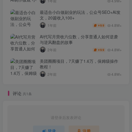
1年前
4.9W+
最适合小白做副业的玩法，公众号SEO+AI发
文，20篇收入100+
4.8W+
1年前
9.9
￥
AI代写月营收六位数，分享普通人如何逆袭
与逆风翻盘的故事
4.8W+
2年前
9.9
￥
美团圈圈项目，7天赚了1.6万，保姆级操作
教程！
2年前
4.8W+
评论
共1条
请登录后发表评论
登录
注册