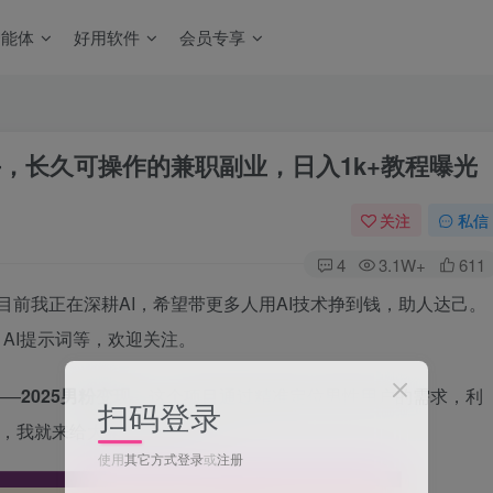
智能体
好用软件
会员专享
，长久可操作的兼职副业，日入1k+教程曝光
关注
私信
4
3.1W+
611
目前我正在深耕AI，希望带更多人用AI技术挣到钱，助人达己。
，AI提示词等，欢迎关注。
——
2025男粉变现
。这个项目通过精准定位男性用户的需求，利
扫码登录
面，我就来给大家详细拆解一下。
使用
其它方式登录
或
注册