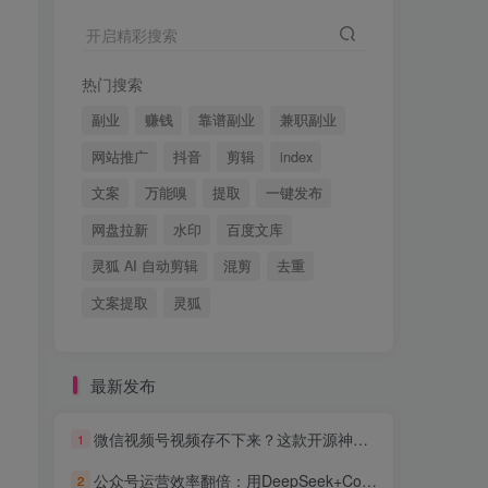
开启精彩搜索
热门搜索
副业
赚钱
靠谱副业
兼职副业
网站推广
抖音
剪辑
index
文案
万能嗅
提取
一键发布
网盘拉新
水印
百度文库
灵狐 AI 自动剪辑
混剪
去重
文案提取
灵狐
最新发布
微信视频号视频存不下来？这款开源神器一键下载，批量+解密+去重全免费
1
公众号运营效率翻倍：用DeepSeek+Coze搭建AI客服智能体，粉丝互动率提升300%
2