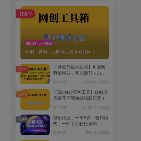
TOP1
20.4W+人已阅读
网创工具箱，互联网人必备资源库！
【灵狐剪辑永久版】AI视频
TOP2
剪辑利器，智能混剪＋自动
去重，小白可操作（附教程
2年前
5.3W+人已阅读
＋安装包）
【Styler超强AI工具】破解会
TOP3
员版开启图像编辑新纪元！
1年前
5.1W+人已阅读
视频代发，一单5块，合作模
TOP4
式，一部手机轻松操作
2年前
5W+人已阅读