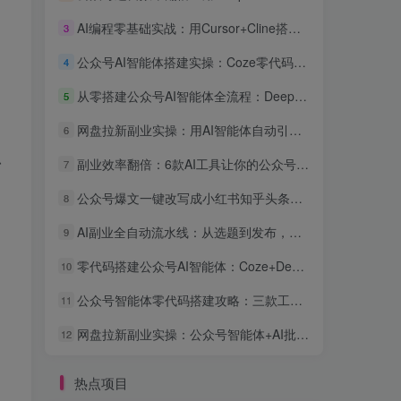
AI编程零基础实战：用Cursor+Cline搭建公众号内容自动采集发布系统，全流程可复现
3
公众号AI智能体搭建实操：Coze零代码接入，自动回复用户咨询效率提升3倍
4
从零搭建公众号AI智能体全流程：DeepSeek+Coze+飞书自动化副业实战指南
5
网盘拉新副业实操：用AI智能体自动引流日入300+
6
台
副业效率翻倍：6款AI工具让你的公众号运营和副业项目自动化实战指南
7
公众号爆文一键改写成小红书知乎头条：AI智能体跨平台分发实操教程
8
AI副业全自动流水线：从选题到发布，一个人管三个公众号的矩阵赚钱实操
9
零代码搭建公众号AI智能体：Coze+DeepSeek接微信客服与自动回复教程
10
公众号智能体零代码搭建攻略：三款工具让你的号24小时自动变现
11
网盘拉新副业实操：公众号智能体+AI批量做内容引流全流程
12
热点项目