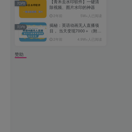
【青禾去水印软件】一键清
TOP5
除视频、图片水印的神器
2年前
5W+人已阅读
揭秘：英语动画无人直播项
TOP6
目， 当天变现7000＋（附详
细教程+资料）
2年前
4.9W+人已阅读
赞助