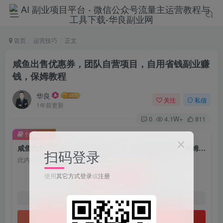
首页
运营技巧
正文
咸鱼出售优惠券，团队自营项目，自用省钱副业赚
钱，保姆教程
华良
关注
私信
1年前更新
0
4.1W+
811
付费阅读
咸鱼出售优惠券，团队自营项目，自用省钱副业赚钱，保姆教程
扫码登录
此内容为付费阅读，请付费后查看
9.9
使用
其它方式登录
或
注册
限时特惠
198
￥
￥
免费
免费
1年会员
2年会员
立即购买