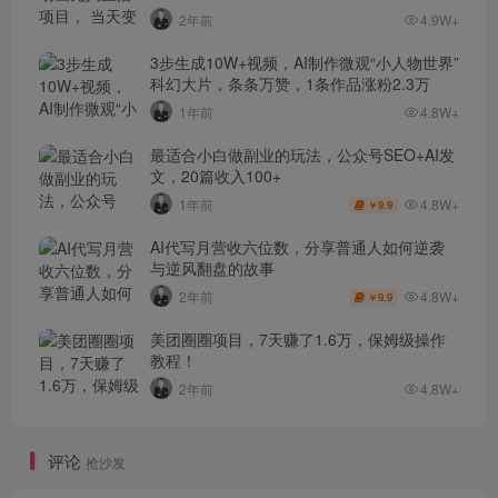
2年前
4.9W+
3步生成10W+视频，AI制作微观“小人物世界”
科幻大片，条条万赞，1条作品涨粉2.3万
1年前
4.8W+
最适合小白做副业的玩法，公众号SEO+AI发
文，20篇收入100+
4.8W+
1年前
9.9
￥
AI代写月营收六位数，分享普通人如何逆袭
与逆风翻盘的故事
4.8W+
2年前
9.9
￥
美团圈圈项目，7天赚了1.6万，保姆级操作
教程！
2年前
4.8W+
评论
抢沙发