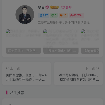
华良
关注
287
0
10
655W+
工资可以填饱肚子，副业可以养活灵魂
网创工具箱，互联网人必备资源库！
【灵狐剪辑永久版】AI视频剪辑利器，智能混剪＋自动去重，小白可操作（附教程＋安装包）
上一篇
下一篇
美团企微推广任务，一单4.4
AI代写全流程，日入300+，
元！勤快动手操作，一天
稳定长期简单有效（闲鱼运
400+
营）（附详细教程）
相关推荐