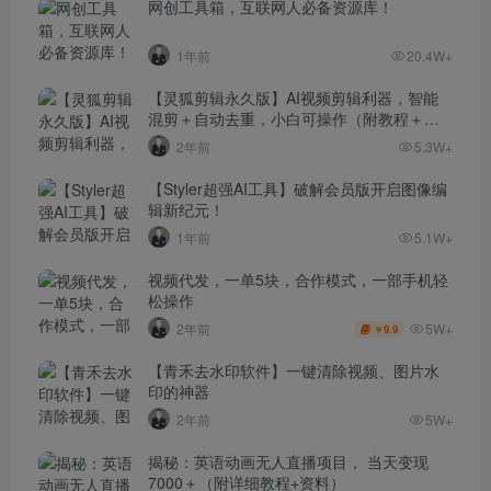
网创工具箱，互联网人必备资源库！
1年前
20.4W+
【灵狐剪辑永久版】AI视频剪辑利器，智能
混剪＋自动去重，小白可操作（附教程＋安
装包）
2年前
5.3W+
【Styler超强AI工具】破解会员版开启图像编
辑新纪元！
1年前
5.1W+
视频代发，一单5块，合作模式，一部手机轻
松操作
5W+
2年前
9.9
￥
【青禾去水印软件】一键清除视频、图片水
印的神器
2年前
5W+
揭秘：英语动画无人直播项目， 当天变现
7000＋（附详细教程+资料）