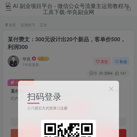
首页
运营技巧
正文
某付费文：300元设计出20个新品，客单价500，
利润300
华良
关注
私信
1年前更新
0
3984
141
付费阅读
某付费文：300元设计出20个新品，客单价500，利润300
扫码登录
此内容为付费阅读，请付费后查看
9.9
使用
其它方式登录
或
注册
限时特惠
198
￥
￥
免费
免费
1年会员
2年会员
立即购买