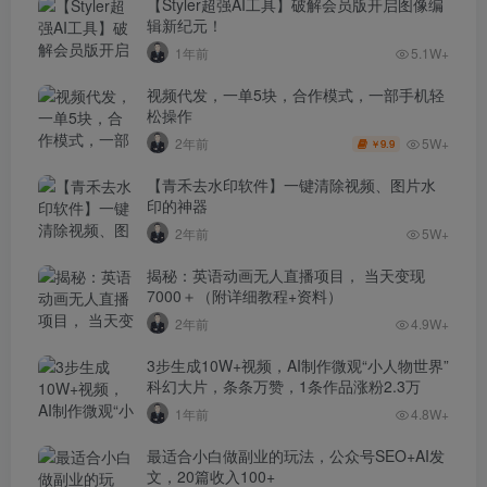
【Styler超强AI工具】破解会员版开启图像编
辑新纪元！
1年前
5.1W+
视频代发，一单5块，合作模式，一部手机轻
松操作
5W+
2年前
9.9
￥
【青禾去水印软件】一键清除视频、图片水
印的神器
2年前
5W+
揭秘：英语动画无人直播项目， 当天变现
7000＋（附详细教程+资料）
2年前
4.9W+
3步生成10W+视频，AI制作微观“小人物世界”
科幻大片，条条万赞，1条作品涨粉2.3万
1年前
4.8W+
最适合小白做副业的玩法，公众号SEO+AI发
文，20篇收入100+