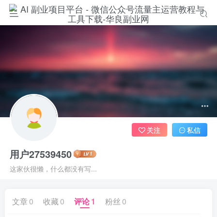
关注
私信
用户27539450
这家伙很懒，什么都没有写...
文章
0
收藏
0
评论
1
粉丝
0