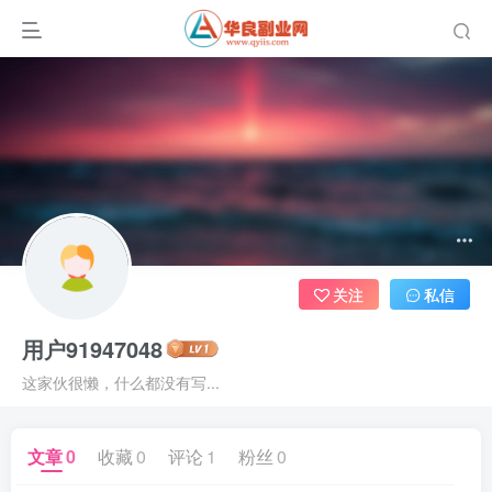
关注
私信
用户91947048
这家伙很懒，什么都没有写...
文章
0
收藏
0
评论
1
粉丝
0