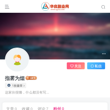
关注
私信
指雾为烟
1枚徽章
这家伙很懒，什么都没有写...
文章
0
收藏
0
评论
7
粉丝
0