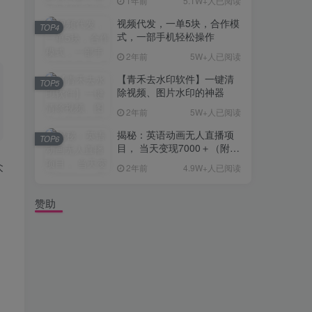
1年前
5.1W+人已阅读
视频代发，一单5块，合作模
TOP4
式，一部手机轻松操作
2年前
5W+人已阅读
【青禾去水印软件】一键清
TOP5
除视频、图片水印的神器
2年前
5W+人已阅读
揭秘：英语动画无人直播项
TOP6
目， 当天变现7000＋（附详
细教程+资料）
众
2年前
4.9W+人已阅读
赞助