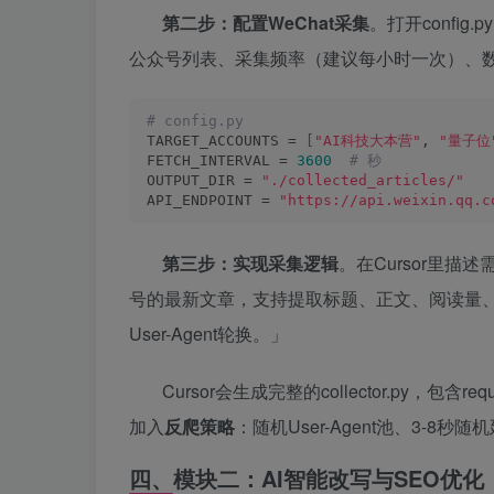
第二步：配置WeChat采集
。打开confi
公众号列表、采集频率（建议每小时一次）、
# config.py
TARGET_ACCOUNTS = 
[
"AI科技大本营"
, 
"量子位
FETCH_INTERVAL = 
3600
 # 秒
OUTPUT_DIR = 
"./collected_articles/"
API_ENDPOINT = 
"https://api.weixin.qq.c
第三步：实现采集逻辑
。在Cursor里描
号的最新文章，支持提取标题、正文、阅读量、
User-Agent轮换。」
Cursor会生成完整的collector.py，包含r
加入
反爬策略
：随机User-Agent池、3-8
四、模块二：AI智能改写与SEO优化