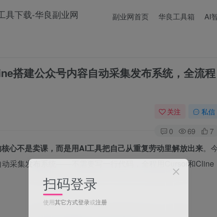
副业网首页
华良工具箱
AI
+Cline搭建公众号内容自动采集发布系统，全流程
关注
私信
0
69
7
的核心不是卖课，而是用AI工具把自己从重复劳动里解放出来
。
采集发布系统——不需要写一行代码，全程用Cursor和Cline
扫码登录
使用
其它方式登录
或
注册