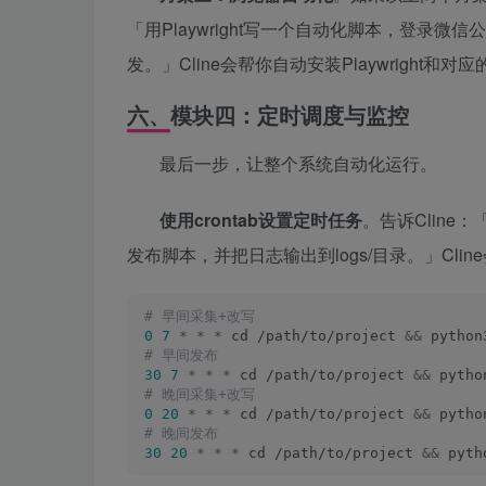
「用Playwright写一个自动化脚本，登
发。」Cline会帮你自动安装Playwright和
六、模块四：定时调度与监控
最后一步，让整个系统自动化运行。
使用crontab设置定时任务
。告诉Cline
发布脚本，并把日志输出到logs/目录。」Cline会
# 早间采集+改写
0
7
*
*
*
 cd /path/to/project 
&&
 python
# 早间发布
30
7
*
*
*
 cd /path/to/project 
&&
 pytho
# 晚间采集+改写
0
20
*
*
*
 cd /path/to/project 
&&
 pytho
# 晚间发布
30
20
*
*
*
 cd /path/to/project 
&&
 pyth