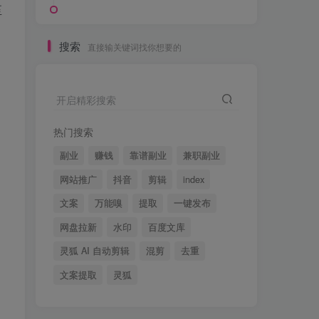
至
搜索
直接输关键词找你想要的
开启精彩搜索
热门搜索
副业
赚钱
靠谱副业
兼职副业
网站推广
抖音
剪辑
index
文案
万能嗅
提取
一键发布
网盘拉新
水印
百度文库
灵狐 AI 自动剪辑
混剪
去重
文案提取
灵狐