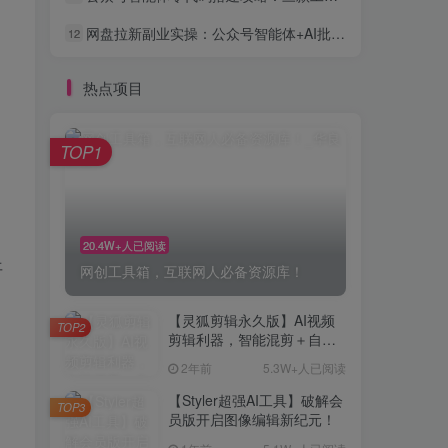
网盘拉新副业实操：公众号智能体+AI批量做内容引流全流程
12
热点项目
TOP1
20.4W+人已阅读
平
网创工具箱，互联网人必备资源库！
【灵狐剪辑永久版】AI视频
TOP2
剪辑利器，智能混剪＋自动
去重，小白可操作（附教程
2年前
5.3W+人已阅读
＋安装包）
【Styler超强AI工具】破解会
TOP3
员版开启图像编辑新纪元！