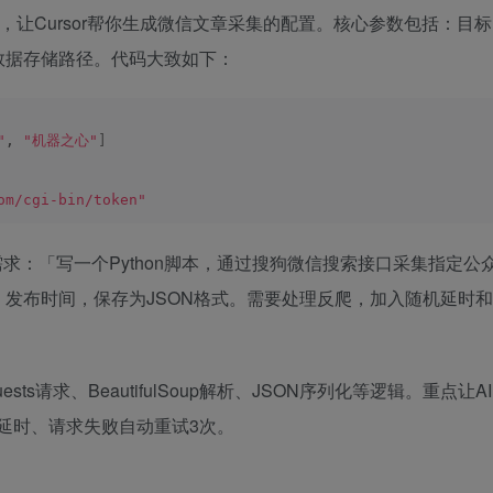
g.py，让Cursor帮你生成微信文章采集的配置。核心参数包括：目标
数据存储路径。代码大致如下：
"
, 
"机器之心"
]
om/cgi-bin/token"
述需求：「写一个Python脚本，通过搜狗微信搜索接口采集指定公
发布时间，保存为JSON格式。需要处理反爬，加入随机延时和
equests请求、BeautifulSoup解析、JSON序列化等逻辑。重点让AI
秒随机延时、请求失败自动重试3次。