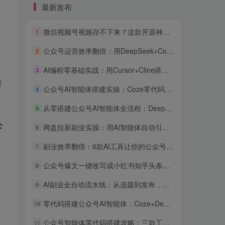
最新发布
微信视频号视频存不下来？这款开源神器一键下载，批量+解密+去重全免费
1
公众号运营效率翻倍：用DeepSeek+Coze搭建AI客服智能体，粉丝互动率提升300%
2
AI编程零基础实战：用Cursor+Cline搭建公众号内容自动采集发布系统，全流程可复现
3
但
公众号AI智能体搭建实操：Coze零代码接入，自动回复用户咨询效率提升3倍
4
从零搭建公众号AI智能体全流程：DeepSeek+Coze+飞书自动化副业实战指南
5
公
网盘拉新副业实操：用AI智能体自动引流日入300+
6
副业效率翻倍：6款AI工具让你的公众号运营和副业项目自动化实战指南
7
公众号爆文一键改写成小红书知乎头条：AI智能体跨平台分发实操教程
8
AI副业全自动流水线：从选题到发布，一个人管三个公众号的矩阵赚钱实操
9
零代码搭建公众号AI智能体：Coze+DeepSeek接微信客服与自动回复教程
10
公众号智能体零代码搭建攻略：三款工具让你的号24小时自动变现
11