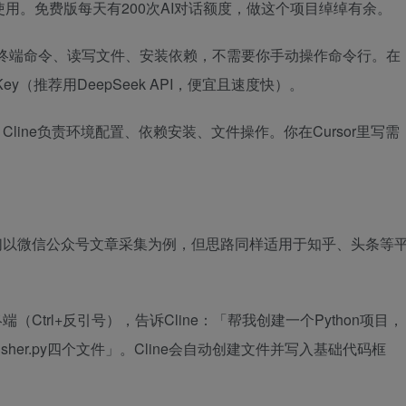
即可使用。免费版每天有200次AI对话额度，做这个项目绰绰有余。
执行终端命令、读写文件、安装依赖，不需要你手动操作命令行。在
 Key（推荐用DeepSeek API，便宜且速度快）。
Cline负责环境配置、依赖安装、文件操作。你在Cursor里写需
们以微信公众号文章采集为例，但思路同样适用于知乎、头条等
终端（Ctrl+反引号），告诉Cline：「帮我创建一个Python项目，
r.py、publisher.py四个文件」。Cline会自动创建文件并写入基础代码框