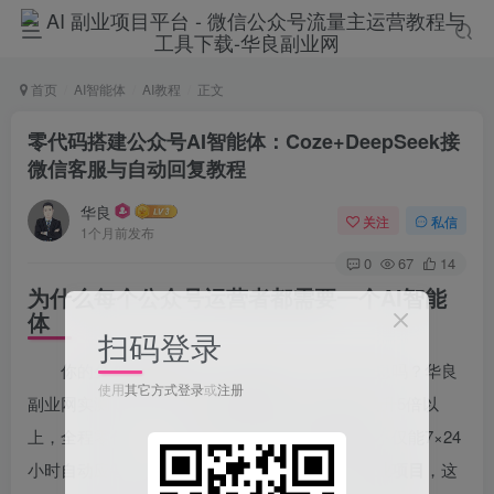
首页
AI智能体
AI教程
正文
零代码搭建公众号AI智能体：Coze+DeepSeek接
微信客服与自动回复教程
华良
关注
私信
1个月前发布
0
67
14
为什么每个公众号运营者都需要一个AI智能
体
扫码登录
你的
公众号运营
还在手动回复每一条粉丝消息吗？华良
使用
其它方式登录
或
注册
副业网实测，用Coze搭建
AI智能体
后客服效率提升5倍以
上，全程零代码。一个配置得当的
公众号智能体
不仅能7×24
小时自动应答，还能主动向咨询者推荐适合的
副业项目
，这