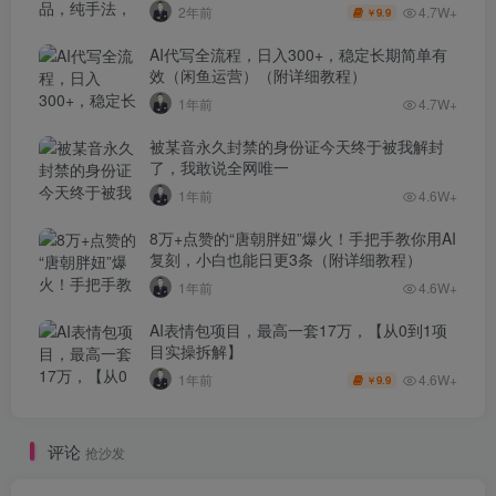
4.7W+
2年前
9.9
￥
AI代写全流程，日入300+，稳定长期简单有
效（闲鱼运营）（附详细教程）
1年前
4.7W+
被某音永久封禁的身份证今天终于被我解封
了，我敢说全网唯一
1年前
4.6W+
8万+点赞的“唐朝胖妞”爆火！手把手教你用AI
复刻，小白也能日更3条（附详细教程）
1年前
4.6W+
AI表情包项目，最高一套17万，【从0到1项
目实操拆解】
4.6W+
1年前
9.9
￥
评论
抢沙发