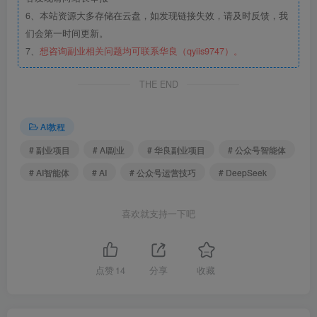
6、本站资源大多存储在云盘，如发现链接失效，请及时反馈，我
们会第一时间更新。
7、
想咨询副业相关问题均可联系华良（qyiis9747）。
THE END
AI教程
# 副业项目
# AI副业
# 华良副业项目
# 公众号智能体
# AI智能体
# AI
# 公众号运营技巧
# DeepSeek
喜欢就支持一下吧
点赞
14
分享
收藏