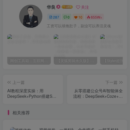
华良
关注
287
0
10
655W+
工资可以填饱肚子，副业可以养活灵魂
网创工具箱，互联网人必备资源库！
【灵狐剪辑永久版】AI视频剪辑利器，智能混剪＋自动去重，小白可操作（附教程＋安装包）
上一篇
下一篇
AI教程深度实操：用
从零搭建公众号AI智能体全
DeepSeek+Python搭建SEO
流程：DeepSeek+Coze+飞
自动化工作流从关键词到排
书自动化副业实战指南
名全链路
相关推荐
视频代发，一单5块，合作模式，一部手机轻