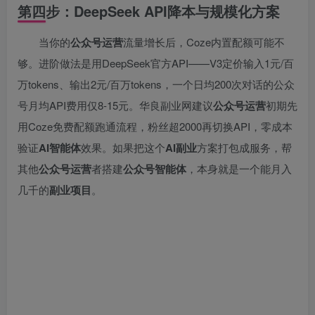
第四步：DeepSeek API降本与规模化方案
当你的
公众号运营
流量增长后，Coze内置配额可能不
够。进阶做法是用DeepSeek官方API——V3定价输入1元/百
万tokens、输出2元/百万tokens，一个日均200次对话的公众
号月均API费用仅8-15元。华良副业网建议
公众号运营
初期先
用Coze免费配额跑通流程，粉丝超2000再切换API，零成本
验证
AI智能体
效果。如果把这个
AI副业
方案打包成服务，帮
其他
公众号运营
者搭建
公众号智能体
，本身就是一个能月入
几千的
副业项目
。