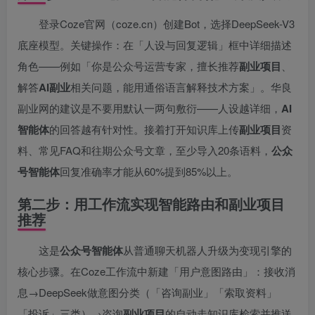
登录Coze官网（coze.cn）创建Bot，选择DeepSeek-V3
底座模型。关键操作：在「人设与回复逻辑」框中详细描述
角色——例如「你是公众号运营专家，擅长推荐
副业项目
、
解答
AI副业
相关问题，能用通俗语言解释技术方案」。华良
副业网的建议是不要用默认一两句敷衍——人设越详细，
AI
智能体
的回答越有针对性。接着打开知识库上传
副业项目
资
料、常见FAQ和往期公众号文章，至少导入20条语料，
公众
号智能体
回复准确率才能从60%提到85%以上。
第二步：用工作流实现智能路由和副业项目
推荐
这是
公众号智能体
从普通聊天机器人升级为变现引擎的
核心步骤。在Coze工作流中新建「用户意图路由」：接收消
息→DeepSeek做意图分类（「咨询副业」「索取资料」
「投诉」三类）→咨询
副业项目
的自动走知识库检索并推送