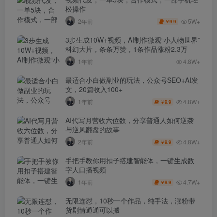
松操作
5W+
2年前
9.9
￥
3步生成10W+视频，AI制作微观“小人物世界”
科幻大片，条条万赞，1条作品涨粉2.3万
1年前
4.8W+
最适合小白做副业的玩法，公众号SEO+AI发
文，20篇收入100+
4.8W+
1年前
9.9
￥
AI代写月营收六位数，分享普通人如何逆袭
与逆风翻盘的故事
4.8W+
2年前
9.9
￥
手把手教你用扣子搭建智能体，一键生成数
字人口播视频
4.7W+
1年前
9.9
￥
无限连怼，10秒一个作品，纯手法，涨粉带
货剧情通通可以搬