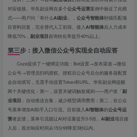
对应链接。华良副业网在多个
公众号运营
案例中验证了此模
式——用户问「有什么
AI副业
」，
公众号智能体
秒级匹配项
目资料回复，完全替代人工初筛。接入
AI智能体
后人力成本
降低70%，
副业项目
咨询转化率提升40%以上。
第三步：接入微信公众号实现全自动应答
Coze提供了一键绑定功能：Bot设置→发布渠道→微信
公众号→管理员扫码授权。授权后公众号后台的服务器配置
会自动填写，无需手动设置Token和URL。华良副业网提醒
两个关键优化：第一，设置关键词触发规则——用户发「
副
业项目
」自动推送合集，减少模型调用费用；第二，在公众
号菜单增加AI助手入口引流。目前接入
AI智能体
的
公众号运
营
者反馈，菜单引流能让AI对话量提升3-5倍。
AI副业
项目接
入后，首次响应时间从15分钟降至3秒以内。